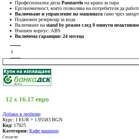
Професионална дюза
Pannarelo
на крана за пара
Ергономичност, която позволява на потребителя да работ
Включване и управление на машината
само чрез завърт
Подвижен резервоар за вода
Включване на
stand by режим след 9 минути неактивно
Външен корпус: ABS
Включена гаранция: 24 месеца
количество за GAGGIA - Вива Престиж
12 x 16.17 евро
Добави в любими
Курс: 1 EUR = 1.95583 BGN
Код:
17025
Категория:
Кафе машини
Сподели