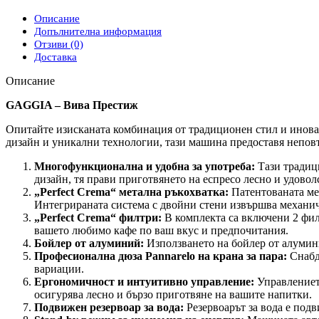
Описание
Допълнителна информация
Отзиви (0)
Доставка
Описание
GAGGIA – Вива Престиж
Опитайте изисканата комбинация от традиционен стил и ино
дизайн и уникални технологии, тази машина предоставя непов
Многофункционална и удобна за употреба:
Тази традици
дизайн, тя прави приготвянето на еспресо лесно и удовол
„Perfect Crema“ метална ръкохватка:
Патентованата мет
Интегрираната система с двойни стени извършва механичн
„Perfect Crema“ филтри:
В комплекта са включени 2 филт
вашето любимо кафе по ваш вкус и предпочитания.
Бойлер от алуминий:
Използването на бойлер от алумини
Професионална дюза Pannarelo на крана за пара:
Снабде
вариации.
Ергономичност и интуитивно управление:
Управлението
осигурява лесно и бързо приготвяне на вашите напитки.
Подвижен резервоар за вода:
Резервоарът за вода е подв