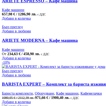
ARIETE ESPRESSO – Кафе машина
Кафе машини
657,98
€
/ 1286,90 лв.
с ДДС
Добави в количка
Бърз преглед
Добави в любими
ARIETE MODERNA – Кафе машина
Кафе машини
От
234,63
€
/ 458,90 лв.
с ДДС
This
Добави в количка
product
-10%
has
multiple
Бърз преглед
variants.
Добави в любими
The
options
BARISTA EXPERT – Комплект за бариста изживя
may
be
Бариста комплекти
,
Оборудване
,
Кафе машини
,
Кафемелачки
chosen
Original
Текущата
971,66
€
/ 1900,40 лв.
1080,05
€
/ 2112,39 лв.
с ДДС
on
price
цена
Добави в количка
the
was:
е: