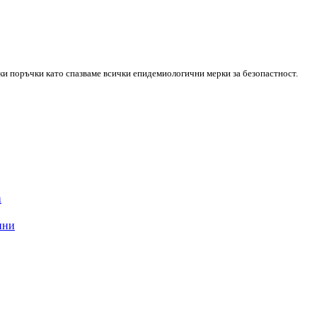
ки поръчки като спазваме всички епидемиологични мерки за безопастност.
а
ини