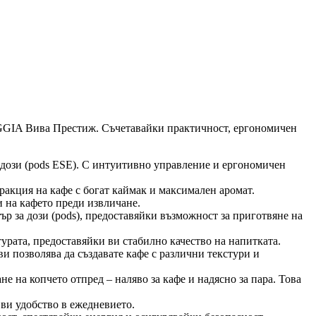
GGIA Вива Престиж. Съчетавайки практичност, ергономичен
 дози (pods ESE). С интуитивно управление и ергономичен
тракция на кафе с богат каймак и максимален аромат.
 на кафето преди извличане.
р за дози (pods), предоставяйки възможност за приготвяне на
урата, предоставяйки ви стабилно качество на напитката.
и позволява да създавате кафе с различни текстури и
е на копчето отпред – наляво за кафе и надясно за пара. Това
 ви удобство в ежедневието.