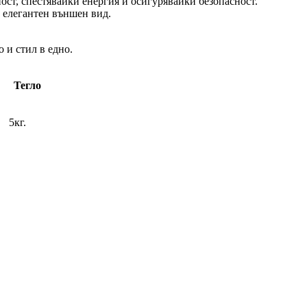
ст, спестявайки енергия и осигурявайки безопасност.
 елегантен външен вид.
 и стил в едно.
Тегло
5кг.