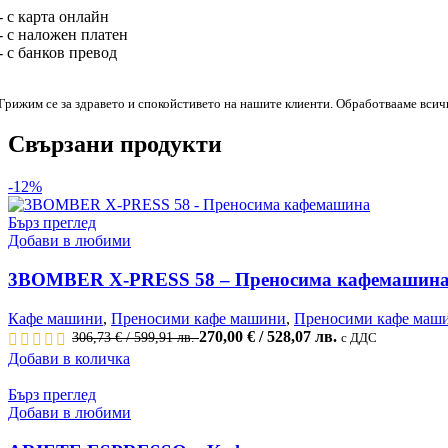
- с карта онлайн
- с наложен платен
- с банков превод
Грижим се за здравето и спокойстивето на нашите клиенти. Обработвааме всич
Свързани продукти
-12%
Бърз преглед
Добави в любими
3BOMBER X-PRESS 58 – Преносима кафемашин
Кафе машини
,
Преносими кафе машини
,
Преносими кафе маш
Original
Текущата
270,00
€
/ 528,07 лв.
306,73
€
/ 599,91 лв.
с ДДС
price
цена
Добави в количка
was:
е:
306,73 €
270,00 €
Бърз преглед
/
/
Добави в любими
599,91 лв..
528,07 лв..