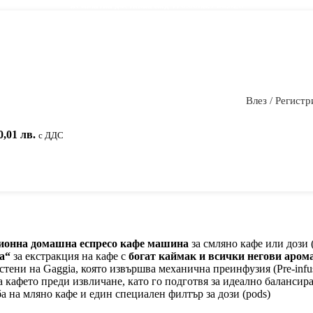
Безплатна доставка над 170.00лв. / 86.92€
Влез / Регистр
0,01 лв.
с ДДС
ционна домашна еспресо кафе машина
за смляно кафе или дози 
a“
за екстракция на кафе с
богат каймак и всички негови аром
тени на Gaggia, която извършва механична преинфузия (Pre-infusi
а кафето преди извличане, като го подготвя за идеално балансир
ба на мляно кафе и един специален филтър за дози (pods)