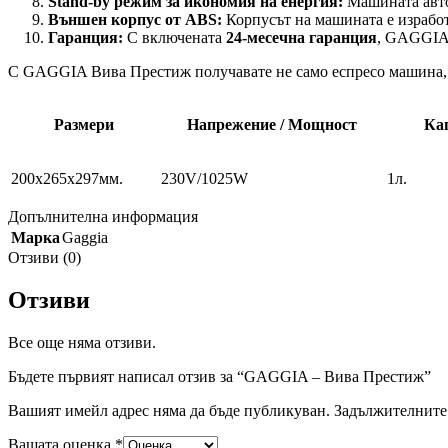
Stand-by режим за икономия на енергия:
Машината автом
Външен корпус от ABS:
Корпусът на машината е изработ
Гаранция:
С включената
24-месечна гаранция
, GAGGIA 
С GAGGIA Вива Престиж получавате не само еспресо машина, но 
Размери
Напрежение / Мощност
Кап
200x265x297мм.
230V/1025W
1л.
Допълнителна информация
Марка
Gaggia
Отзиви (0)
Отзиви
Все още няма отзиви.
Бъдете първият написал отзив за “GAGGIA – Вива Престиж”
Вашият имейл адрес няма да бъде публикуван.
Задължителните 
Вашата оценка
*