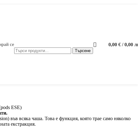
0,00
€
/ 0,00 л
ирай се
Търсене
(pods ESE)
ати.
on) във всяка чаша. Това е функция, която трае само няколко
аната екстракция.