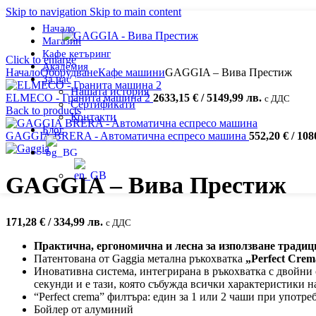
Skip to navigation
Skip to main content
Начало
Магазин
Кафе кетъринг
Click to enlarge
Академия
Начало
Оборудване
Кафе машини
GAGGIA – Вива Престиж
За нас
Нашата история
ELMECO - Гранита машина 2
2633,15
€
/ 5149,99 лв.
с ДДС
Сертификати
Back to products
Контакти
Блог
GAGGIA BRERA - Aвтоматична еспресо машина
552,20
€
/ 108
GAGGIA – Вива Престиж
171,28
€
/ 334,99 лв.
с ДДС
Практична, ергономична и лесна за използване тради
Патентована от Gaggia метална ръкохватка
„Perfect Crem
Иновативна система, интегрирана в ръкохватка с двойни с
секунди и е тази, която събужда всички характеристики н
“Perfect crema” филтъра: един за 1 или 2 чаши при употре
Бойлер от алуминий