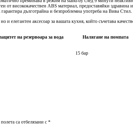
атично преминава в режим на stand-by след 9 минути неактивно
ен от висококачествен ABS материал, предоставяйки здравина и
гарантира дълготрайна и безпроблемна употреба на Вива Стил.
и елегантен аксесоар за вашата кухня, който съчетава качество
ацитет на резервоара за вода
Налягане на помпата
15 бар
полета са отбелязани с
*