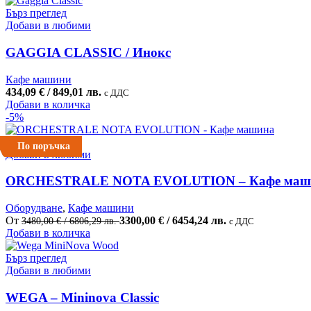
product
1080,05 €
971,66 €
Бърз преглед
page
/
/
Добави в любими
2112,39 лв..
1900,40 лв..
GAGGIA CLASSIC / Инокс
Кафе машини
434,09
€
/ 849,01 лв.
с ДДС
Добави в количка
-5%
Бърз преглед
По поръчка
Добави в любими
ORCHESTRALE NOTA EVOLUTION – Кафе маш
Оборудване
,
Кафе машини
Original
Текущата
От
3300,00
€
/ 6454,24 лв.
3480,00
€
/ 6806,29 лв.
с ДДС
This
price
цена
Добави в количка
product
was:
е:
has
3480,00 €
3300,00 €
Бърз преглед
multiple
/
/
Добави в любими
variants.
6806,29 лв..
6454,24 лв..
The
WEGA – Mininova Classic
options