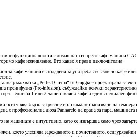
вативни функционалности с домашната еспресо кафе машина GA
торимо кафе изживяване. Ето какво я прави изключителна:
онна кафе машина е създадена за употреба със смляно кафе или
ствие.
ална ръкохватка „Perfect Crema“ от Gaggia е проектирана за екс
а преинфузия (Pre-infusion), събуждайки всички характеристики
ъра – един за 1 или 2 чаши с мляно кафе и един специален филтъ
й осигурява бързо загряване и оптимално запазване на температ
на с професионална дюза Pannarelo на крана за пара, машината в
 на машината е интуитивно, като се извършва само чрез завъртан
ижен, което улеснява зареждането и почистването, осигурявайки