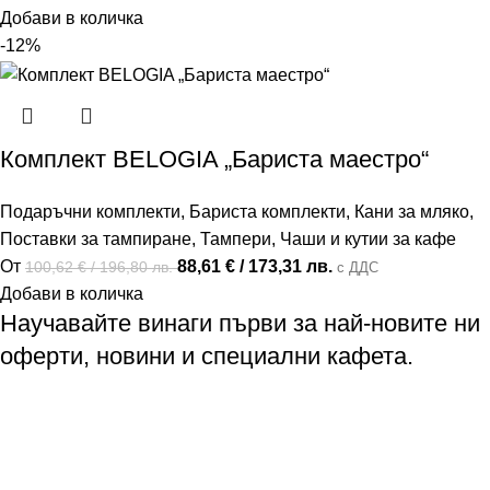
Добави в количка
-12%
Комплект BELOGIA „Бариста маестро“
Подаръчни комплекти
,
Бариста комплекти
,
Кани за мляко
,
Поставки за тампиране
,
Тампери
,
Чаши и кутии за кафе
От
88,61
€
/ 173,31 лв.
100,62
€
/ 196,80 лв.
с ДДС
Добави в количка
Научавайте винаги първи за най-новите ни
оферти, новини и специални кафета.