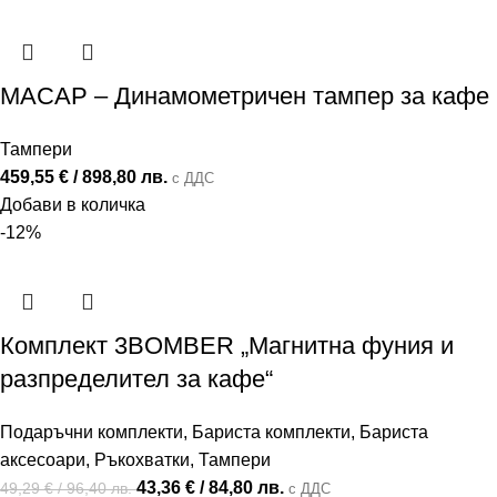
MACAP – Динамометричен тампер за кафе
Тампери
459,55
€
/ 898,80 лв.
с ДДС
Добави в количка
-12%
Комплект 3BOMBER „Магнитна фуния и
разпределител за кафе“
Подаръчни комплекти
,
Бариста комплекти
,
Бариста
аксесоари
,
Ръкохватки
,
Тампери
43,36
€
/ 84,80 лв.
49,29
€
/ 96,40 лв.
с ДДС