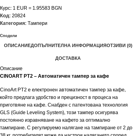
Курс: 1 EUR = 1.95583 BGN
Код:
20824
Категория:
Тампери
Сподели
ОПИСАНИЕ
ДОПЪЛНИТЕЛНА ИНФОРМАЦИЯ
ОТЗИВИ (0)
ДОСТАВКА
Описание
CINOART PT2 – Автоматичен тампер за кафе
CinoArt PT2 е електронен автоматичен тампер за кафе,
който предлага удобство и прецизност в процеса на
приготвяне на кафе. Снабден с патентована технология
GLS (Guide Leveling System), този тампер осигурява
постоянно изравняване на кафето за оптимално
тампиране. С регулируемо налягане на тампиране от 2 до
38 кг, потребителят може да настрои налягането според