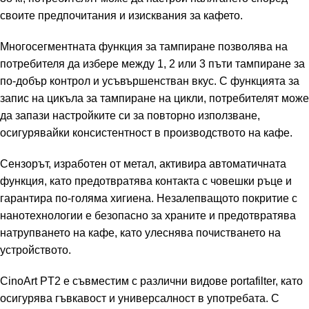
своите предпочитания и изисквания за кафето.
Многосегментната функция за тампиране позволява на
потребителя да избере между 1, 2 или 3 пъти тампиране за
по-добър контрол и усъвършенстван вкус. С функцията за
запис на цикъла за тампиране на цикли, потребителят може
да запази настройките си за повторно използване,
осигурявайки консистентност в производството на кафе.
Сензорът, изработен от метал, активира автоматичната
функция, като предотвратява контакта с човешки ръце и
гарантира по-голяма хигиена. Незалепващото покритие с
нанотехнологии е безопасно за храните и предотвратява
натрупването на кафе, като улеснява почистването на
устройството.
CinoArt PT2 е съвместим с различни видове portafilter, като
осигурява гъвкавост и универсалност в употребата. С