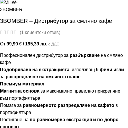
3BOMBER – Дистрибутор за смляно кафе
(
1
клиентски отзив)
От
99,90
€
/ 195,39 лв.
с ДДС
Професионален дистрибутор за
разбъркване
на смляно
кафе
Подобряване на екстракцията
, използващ
6
фини
игли
за
разпределяне
на
смляното
кафе
Премиум материал
Магнитна основа
за максимално правилно прикрепяне
към портафилтъра
П
омага
за
равномерното
разпределяне
на
кафето
в
портафилтъра
Постигане на
по-равномерна
екстракция
и
по-добро
еспресо