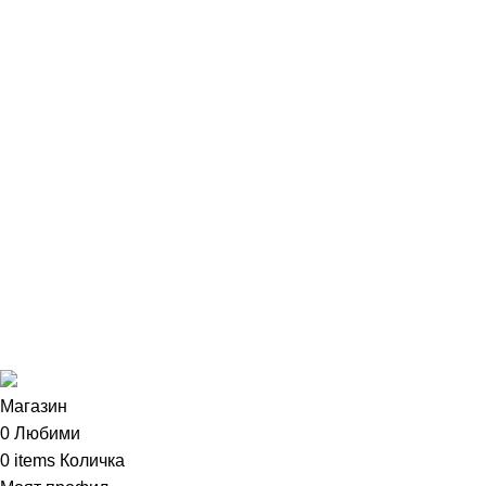
Полезни страници
Политика за поверителност
Общи условия
Политика за бисквитки
Сертификати
Често задавани въпроси
Външни връзки
Instagram страница
Facebook страница
Изработка на уебсайт от
Tradeon.bg
2023
Магазин
0
Любими
0
items
Количка