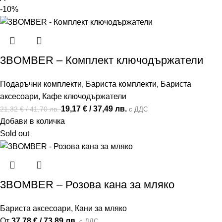
-10%
3BOMBER – Комплект ключодържатели
Подаръчни комплекти
,
Бариста комплекти
,
Бариста
аксесоари
,
Кафе ключодържатели
19,17
€
/ 37,49 лв.
21,32
€
/ 41,70 лв.
с ДДС
Добави в количка
Sold out
3BOMBER – Розова кана за мляко
Бариста аксесоари
,
Кани за мляко
От
37,78
€
/ 73,89 лв.
с ДДС