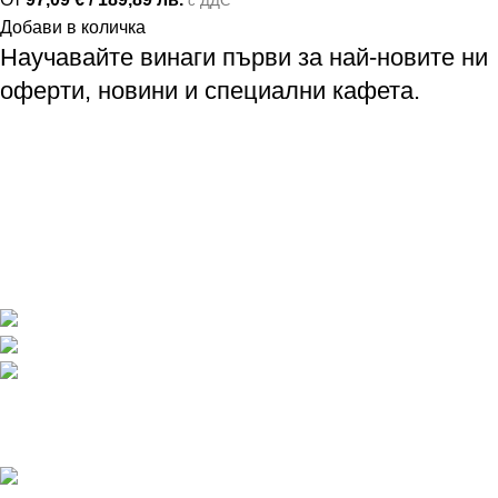
с ДДС
Добави в количка
Научавайте винаги първи за най-новите ни
оферти, новини и специални кафета.
Професионален кафе кетъринг
Бариста обучения и аксесоари
Specialty Coffee
Покритие във всяка една точка на България
Телефон: +359 895 8385 84
Имейл: info@baristaexpert.bg
Последни публикации