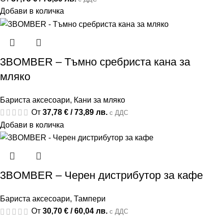
Добави в количка
3BOMBER – Тъмно сребриста кана за
мляко
Бариста аксесоари
,
Кани за мляко
От
37,78
€
/ 73,89 лв.
с ДДС
Добави в количка
3BOMBER – Черен дистрибутор за кафе
Бариста аксесоари
,
Тампери
От
30,70
€
/ 60,04 лв.
с ДДС