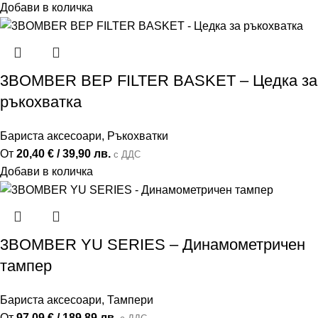
Добави в количка
3BOMBER BEP FILTER BASKET – Цедка за
ръкохватка
Бариста аксесоари
,
Ръкохватки
От
20,40
€
/ 39,90 лв.
с ДДС
Добави в количка
3BOMBER YU SERIES – Динамометричен
тампер
Бариста аксесоари
,
Тампери
От
97,09
€
/ 189,89 лв.