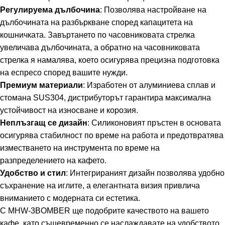
Регулируема дълбочина
: Позволява настройване на
дълбочината на разбъркване според капацитета на
кошничката. Завъртането по часовниковата стрелка
увеличава дълбочината, а обратно на часовниковата
стрелка я намалява, което осигурява прецизна подготовка
на еспресо според вашите нужди.
Премиум материали
: Изработен от алуминиева сплав и
стомана SUS304, дистрибуторът гарантира максимална
устойчивост на износване и корозия.
Неплъзгащ се дизайн
: Силиконовият пръстен в основата
осигурява стабилност по време на работа и предотвратява
изместването на инструмента по време на
разпределението на кафето.
Удобство и стил
: Интегрираният дизайн позволява удобно
съхранение на иглите, а елегантната визия привлича
вниманието с модерната си естетика.
С MHW-3BOMBER ще подобрите качеството на вашето
кафе, като същевременно се наслаждавате на удобството