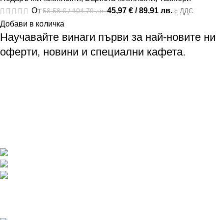
От
45,97
€
/ 89,91 лв.
53,58
€
/ 104,79 лв.
с ДДС
Добави в количка
Научавайте винаги първи за най-новите ни
оферти, новини и специални кафета.
Професионален кафе кетъринг
Бариста обучения и аксесоари
Specialty Coffee
Покритие във всяка една точка на България
Телефон: +359 895 8385 84
Имейл: info@baristaexpert.bg
Последни публикации