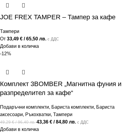
JOE FREX TAMPER – Тампер за кафе
Тампери
От
33,49
€
/ 65,50 лв.
с ДДС
Добави в количка
-12%
Комплект 3BOMBER „Магнитна фуния и
разпределител за кафе“
Подаръчни комплекти
,
Бариста комплекти
,
Бариста
аксесоари
,
Ръкохватки
,
Тампери
43,36
€
/ 84,80 лв.
49,29
€
/ 96,40 лв.
с ДДС
Добави в количка