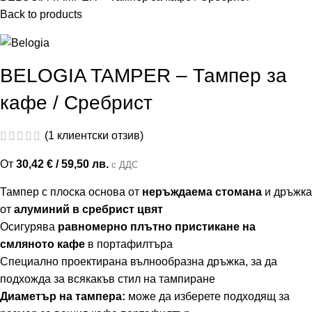
Back to products
BELOGIA TAMPER – Тампер за
кафе / Сребрист
(
1
клиентски отзив)
От
30,42
€
/ 59,50 лв.
с ДДС
Тампер с плоска основа от
неръждаема стомана
и дръжка
от
алуминий в сребрист цвят
Осигурява
равномерно плътно пристикане на
смляното кафе
в портафилтъра
Специално проектирана вълнообразна дръжка, за да
подхожда за всякакъв стил на тампиране
Диаметър на тампера:
може да изберете подходящ за