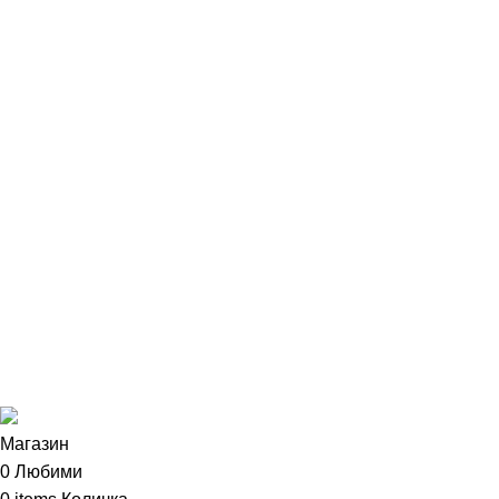
Контакти
Полезни страници
Политика за поверителност
Общи условия
Политика за бисквитки
Сертификати
Често задавани въпроси
Външни връзки
Instagram страница
Facebook страница
Изработка на уебсайт от
Tradeon.bg
2023
Магазин
0
Любими