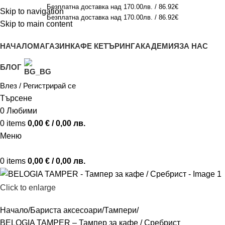
Безплатна доставка над 170.00лв. / 86.92€
Skip to navigation
Безплатна доставка над 170.00лв. / 86.92€
Skip to main content
НАЧАЛО
МАГАЗИН
КАФЕ КЕТЪРИНГ
АКАДЕМИЯ
ЗА НАС
БЛОГ
Влез / Регистрирай се
Търсене
0
Любими
0
items
0,00
€
/ 0,00 лв.
Меню
0
items
0,00
€
/ 0,00 лв.
Click to enlarge
Начало
Бариста аксесоари
Тампери
BELOGIA TAMPER – Тампер за кафе / Сребрист