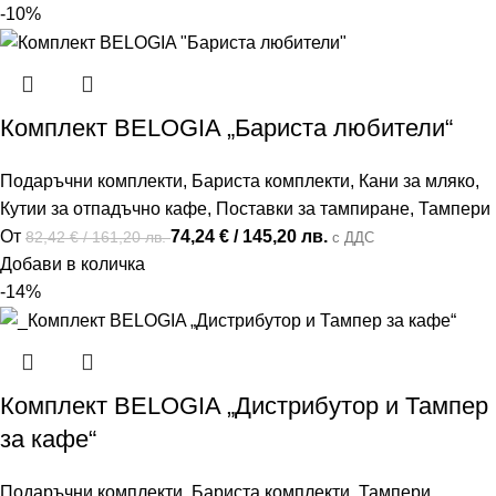
-10%
Комплект BELOGIA „Бариста любители“
Подаръчни комплекти
,
Бариста комплекти
,
Кани за мляко
,
Кутии за отпадъчно кафе
,
Поставки за тампиране
,
Тампери
От
74,24
€
/ 145,20 лв.
82,42
€
/ 161,20 лв.
с ДДС
Добави в количка
-14%
Комплект BELOGIA „Дистрибутор и Тампер
за кафе“
Подаръчни комплекти
,
Бариста комплекти
,
Тампери