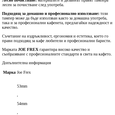
Лесно почистване:
материалите и дизайнът правят тампера
лесен за почистване след употреба.
Подходящ за домашно и професионално използване:
този
тампер може да бъде използван както за домашна употреба,
така и за професионални кафенета, предлагайки надеждност и
качество.
Съчетание на издръжливост, ергономия и естетика, което го
прави подходящ за кафе любители и професионални баристи.
Марката
JOE FREX
гарантира високо качество и
съобразяване с професионалните стандарти в света на кафето.
Допълнителна информация
Марка
Joe Frex
53mm
,
54mm
,