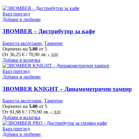
Бърз преглед
Добави в любими
3BOMBER – Дистрибутор за кафе
Бариста аксесоари
,
Тампери
Оценено на
5.00
от 5
От
36,25
€
/ 70,90 лв.
с ДДС
This
Добави в количка
product
has
Бърз преглед
multiple
Добави в любими
variants.
The
3BOMBER KNIGHT – Динамометричен тампер
options
may
Бариста аксесоари
,
Тампери
be
Оценено на
5.00
от 5
chosen
От
91,98
€
/ 179,90 лв.
с ДДС
on
This
Добави в количка
the
product
product
has
Бърз преглед
page
multiple
Добави в любими