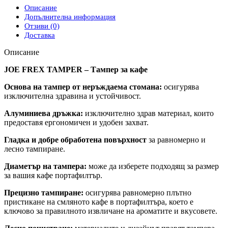
Тампер
Описание
за
Допълнителна информация
кафе
Отзиви (0)
Доставка
Описание
JOE FREX TAMPER – Тампер за кафе
Основа на тампер от неръждаема стомана:
осигурява
изключителна здравина и устойчивост.
Алуминиева дръжка:
изключително здрав материал, които
предоставя ергономичен и удобен захват.
Гладка и добре обработена повърхност
за равномерно и
лесно тампиране.
Диаметър на тампера:
може да изберете подходящ за размер
за вашия кафе портафилтър.
Прецизно тампиране:
осигурява равномерно плътно
пристикане на смляното кафе в портафилтъра, което е
ключово за правилното извличане на ароматите и вкусовете.