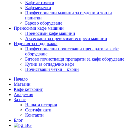
Кафе автомати
Кафемелачки
Професионални машини за студени и топли
напитки
Барово оборудване
Преносими кафе машини
Преносими кафе машини
Аксесоари за преносими еспресо машини
Изделия за поддръжка
Професионални почистващи препарати за кафе
оборудване
Битово почистващи препарати за кафе оборудване
Кутии за отпадъчно кафе
Почистващи четки – кърпи
Начало
Магазин
Кафе кетъринг
Академия
За нас
Нашата история
Сертификати
Контакти
Блог