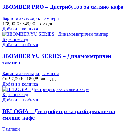
variants.
The
3BOMBER PRO – Дистрибутор за смляно кафе
options
may
Бариста аксесоари
,
Тампери
be
178,90
€
/ 349,90 лв.
с ДДС
chosen
Добави в количка
on
the
Бърз преглед
product
Добави в любими
page
3BOMBER YU SERIES – Динамометричен
тампер
Бариста аксесоари
,
Тампери
От
97,09
€
/ 189,89 лв.
с ДДС
This
Добави в количка
product
has
Бърз преглед
multiple
Добави в любими
variants.
The
BELOGIA – Дистрибутор за разбъркване на
options
смляно кафе
may
be
Тампери