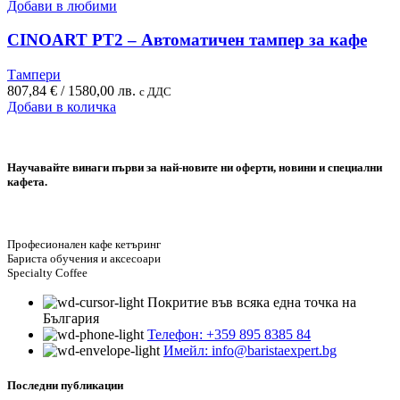
Добави в любими
page
CINOART PT2 – Автоматичен тампер за кафе
Тампери
807,84
€
/ 1580,00 лв.
с ДДС
Добави в количка
Научавайте винаги първи за най-новите ни оферти, новини и специални
кафета.
Професионален кафе кетъринг
Бариста обучения и аксесоари
Specialty Coffee
Покритие във всяка една точка на
България
Телефон: +359 895 8385 84
Имейл: info@baristaexpert.bg
Последни публикации