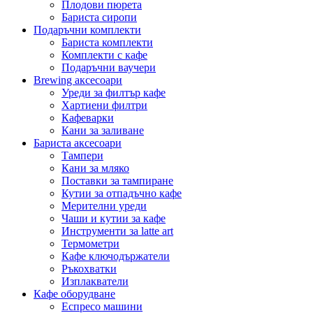
Плодови пюрета
Бариста сиропи
Подаръчни комплекти
Бариста комплекти
Комплекти с кафе
Подаръчни ваучери
Brewing аксесоари
Уреди за филтър кафе
Хартиени филтри
Кафеварки
Кани за заливане
Бариста аксесоари
Тампери
Кани за мляко
Поставки за тампиране
Кутии за отпадъчно кафе
Мерителни уреди
Чаши и кутии за кафе
Инструменти за latte art
Термометри
Кафе ключодържатели
Ръкохватки
Изплакватели
Кафе оборудване
Еспресо машини