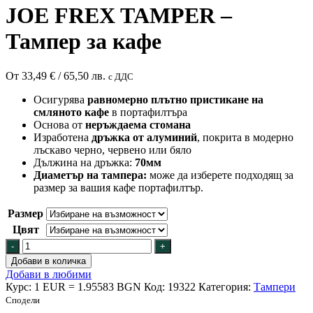
JOE FREX TAMPER –
Тампер за кафе
От
33,49
€
/ 65,50 лв.
с ДДС
Осигурява
равномерно плътно пристикане на
смляното кафе
в портафилтъра
Основа от
неръждаема стомана
Изработенa
дръжка от алуминий
, покрита в модерно
лъскаво черно, червено или бяло
Дължина на дръжка:
70мм
Диаметър на тампера:
може да изберете подходящ за
размер за вашия кафе портафилтър.
Размер
Цвят
количество
за
Добави в количка
JOE
Добави в любими
FREX
Курс: 1 EUR = 1.95583 BGN
Код:
19322
Категория:
Тампери
TAMPER
Сподели
-