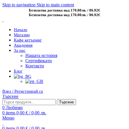
Skip to navigation
Skip to main content
Безплатна доставка над 170.00лв. / 86.92€
Безплатна доставка над 170.00лв. / 86.92€
Начало
Магазин
Кафе кетъринг
Академия
За нас
Нашата история
Сертификати
Контакти
Блог
Влез / Регистрирай се
Търсене
Търсене
0
Любими
0
items
0,00
€
/ 0,00 лв.
Меню
0
items
0,00
€
/ 0,00 лв.