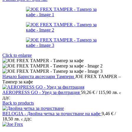
Click to enlarge
Начало
Бариста аксесоари
Тампери
JOE FREX TAMPER –
Тампер за кафе
AEROPRESS GO - Уред за филтрация
59,26
€
/ 115,90 лв.
с
ДДС
Back to products
BELOGIA - Двойна четка за почистване на кафе
9,46
€
/
18,50 лв.
с ДДС