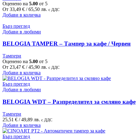
chosen
Оценено на
5.00
от 5
on
От
33,49
€
/ 65,50 лв.
с ДДС
the
This
Добави в количка
product
product
page
has
Бърз преглед
multiple
Добави в любими
variants.
The
BELOGIA TAMPER – Тампер за кафе / Червен
options
may
Тампери
be
Оценено на
5.00
от 5
chosen
От
23,47
€
/ 45,90 лв.
с ДДС
on
This
Добави в количка
the
product
product
has
Бърз преглед
page
multiple
Добави в любими
variants.
The
BELOGIA WDT – Разпределител за смляно кафе
options
may
Тампери
be
25,51
€
/ 49,89 лв.
с ДДС
chosen
Добави в количка
on
the
Бърз преглед
product