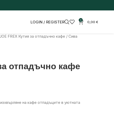
0
LOGIN / REGISTER
0,00
€
JOE FREX Кутия за отпадъчно кафе / Сива
 за отпадъчно кафе
 изхвърляне на кафе отпадъците в уютната
е