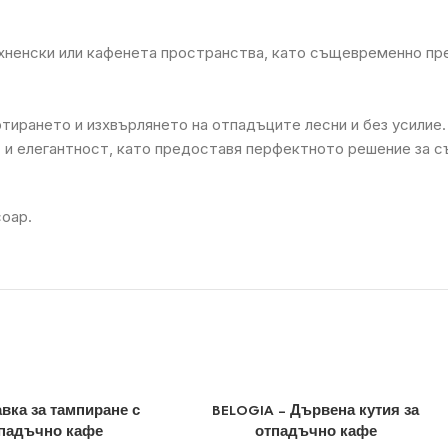
кухненски или кафенета пространства, като същевременно п
тирането и изхвърлянето на отпадъците лесни и без усилие.
и елегантност, като предоставя перфектното решение за съ
соар.
вка за тампиране с
BELOGIA – Дървена кутия за
тпадъчно кафе
отпадъчно кафе