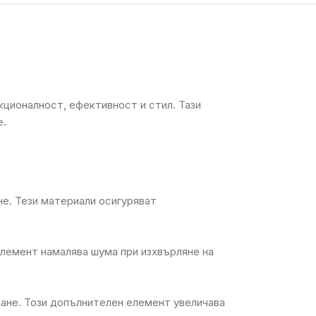
ционалност, ефективност и стил. Тази
е.
е. Тези материали осигуряват
елемент намалява шума при изхвърляне на
ване. Този допълнителен елемент увеличава