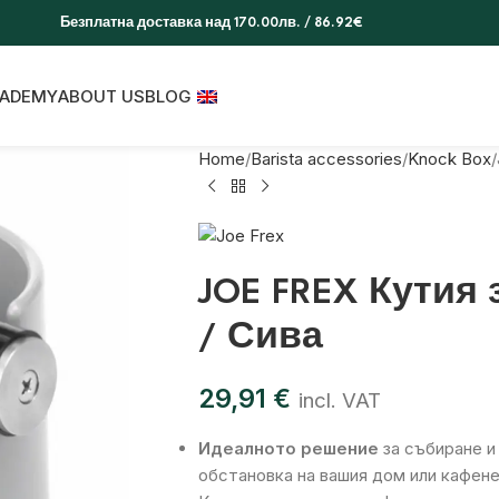
Безплатна доставка над 170.00лв. / 86.92€
ADEMY
ABOUT US
BLOG
Home
Barista accessories
Knock Box
JOE FREX Кутия
/ Сива
29,91
€
incl. VAT
Идеалното решение
за събиране и
обстановка на вашия дом или кафен