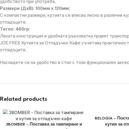
удобството при употреба.
Размери (ДхВ): 100мм х 120мм:
С компактни размери, кутията се вписва лесно в различни 
отпадъците.
Тегло: 460гр:
Леката конструкция и удобната ръкохватка правят транспор
JOE FREX Кутията за Отпадъчно Кафе съчетава практичност 
отпадъците.
Насладете се на удобство и стил с този функционален аксе
Related products
BELOGIA – Поста
3BOMBER – Поставка за тампиране и
кутия за о