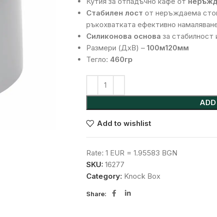
Кутия за отпадъчно кафе от
неръжд
Стабилен лост
от неръждаема стом
ръкохватката ефективно намаляване
Силиконова основа
за стабилност 
Размери (ДхВ) –
100м120мм
Тегло:
460гр
Alternative:
ADD
Add to wishlist
Rate: 1 EUR = 1.95583 BGN
SKU:
16277
Category:
Knock Box
Share: