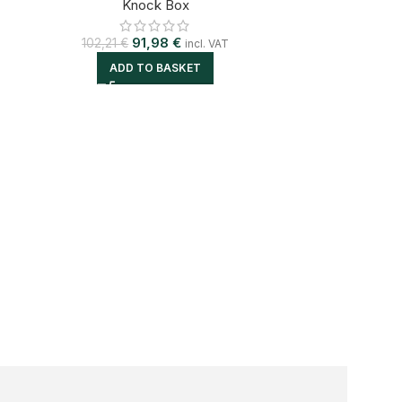
Knock Box
91,98
€
102,21
€
incl. VAT
ADD TO BASKET
BELOGIA – Ку
30
AD