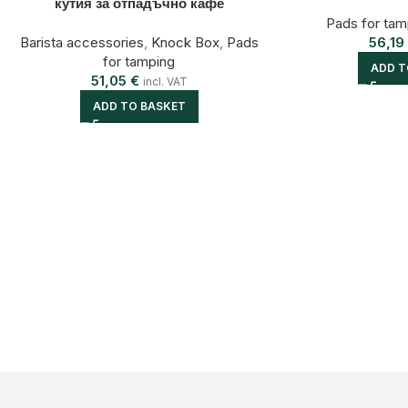
кутия за отпадъчно кафе
Pads for tam
Barista accessories
,
Knock Box
,
Pads
56,1
for tamping
ADD T
51,05
€
incl. VAT
ADD TO BASKET