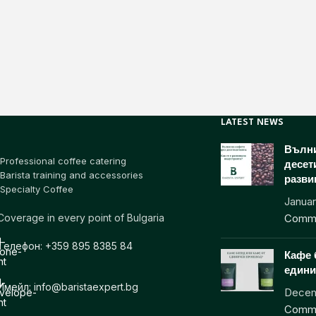
LATEST NEWS
Вълни
Professional coffee catering
десет
Barista training and accessories
разви
Specialty Coffee
Januar
Coverage in every point of Bulgaria
Comm
Телефон: +359 895 8385 84
Кафе 
едини
Имейл: info@baristaexpert.bg
Decem
Comm