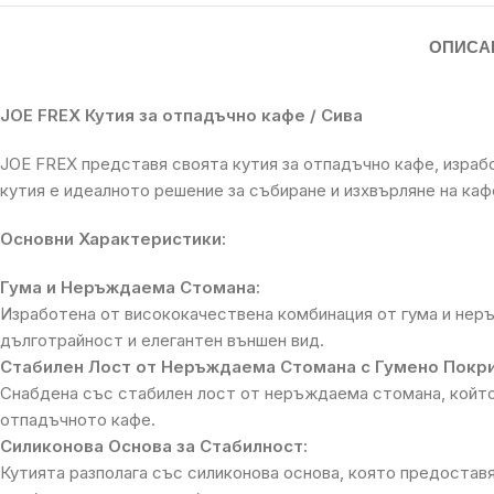
ОПИСА
JOE FREX Кутия за отпадъчно кафе / Сива
JOE FREX представя своята кутия за отпадъчно кафе, израб
кутия е идеалното решение за събиране и изхвърляне на ка
Основни Характеристики:
Гума и Неръждаема Стомана:
Изработена от висококачествена комбинация от гума и неръ
дълготрайност и елегантен външен вид.
Стабилен Лост от Неръждаема Стомана с Гумено Покри
Снабдена със стабилен лост от неръждаема стомана, който 
отпадъчното кафе.
Силиконова Основа за Стабилност:
Кутията разполага със силиконова основа, която предостав