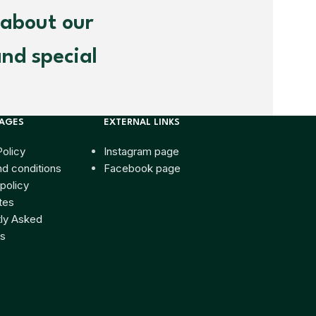
 about our
and special
PAGES
EXTERNAL LINKS
Policy
Instagram page
d conditions
Facebook page
policy
tes
ly Asked
s