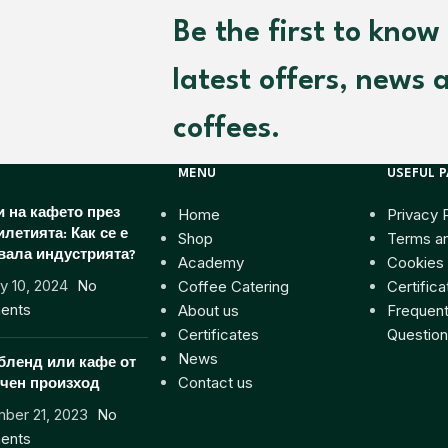
Be the first to know
latest offers, news 
coffees.
MENU
USEFUL 
Home
Privacy 
 на кафето през
илетията: Как се е
Shop
Terms an
вала индустрията?
Academy
Cookies 
y 10, 2024
No
Coffee Catering
Certifica
ents
About us
Frequent
Certificates
Question
News
бленд или кафе от
Contact us
чен произход
ber 21, 2023
No
ents