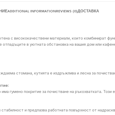
НИЕ
ADDITIONAL INFORMATION
REVIEWS (0)
ДОСТАВКА
отена с висококачествени материали, които комбинират функ
фе отпадъците в уютната обстановка на вашия дом или кафен
ждаема стомана, кутията е издръжлива и лесна за почистван
тие:
има гумено покритие за почистване на ръкохватката. Този 
я стабилност и предпазва работната повърхност от надраск