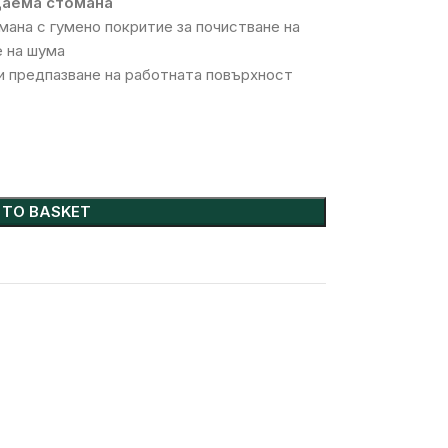
аема стомана
ана с гумено покритие за почистване на
 на шума
и предпазване на работната повърхност
 TO BASKET