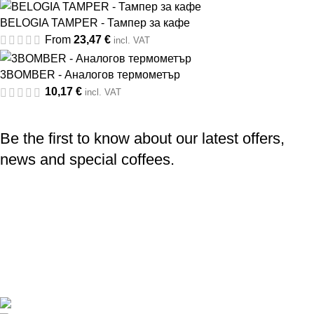
BELOGIA TAMPER - Тампер за кафе
From
23,47
€
incl. VAT
3BOMBER - Аналогов термометър
10,17
€
incl. VAT
Be the first to know about our latest offers,
news and special coffees.
Professional coffee catering
Barista training and accessories
Specialty Coffee
Coverage in every point of Bulgaria