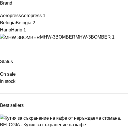
Brand
Aeropress
Aeropress
1
Belogia
Belogia
2
Hario
Hario
1
MHW-3BOMBER
MHW-3BOMBER
1
Status
On sale
In stock
Best sellers
BELOGIA - Кутия за съхранение на кафе