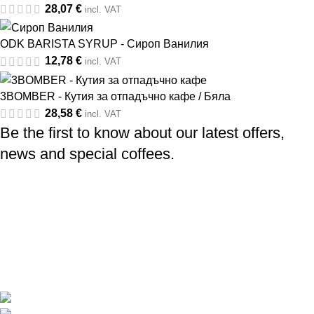
28,07
€
incl. VAT
ODK BARISTA SYRUP - Сироп Ванилия
12,78
€
incl. VAT
3BOMBER - Кутия за отпадъчно кафе / Бяла
28,58
€
incl. VAT
Be the first to know about our latest offers,
news and special coffees.
Professional coffee catering
Barista training and accessories
Specialty Coffee
Coverage in every point of Bulgaria