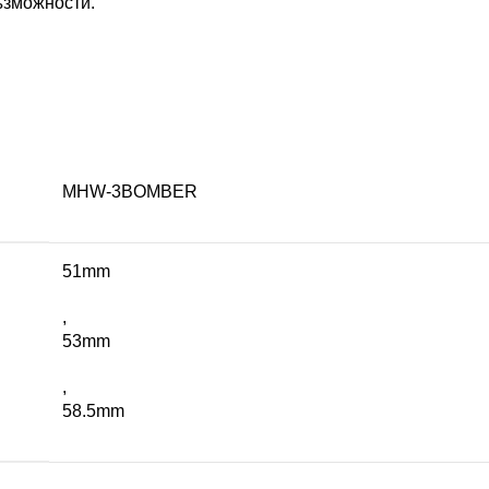
ъзможности.
MHW-3BOMBER
51mm
,
53mm
,
58.5mm