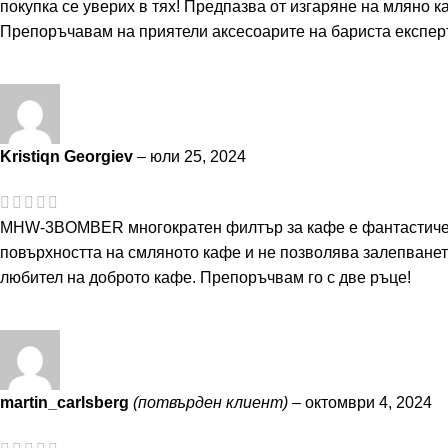
покупка се уверих в тях! Предпазва от изгаряне на мляно к
Препоръчавам на приятели аксесоарите на бариста експерт
Kristiqn Georgiev
–
юли 25, 2024
MHW-3BOMBER многократен филтър за кафе е фантастичен!
повърхността на смляното кафе и не позволява залепването
любител на доброто кафе. Препоръчвам го с две ръце!
martin_carlsberg
(потвърден клиент)
–
октомври 4, 2024