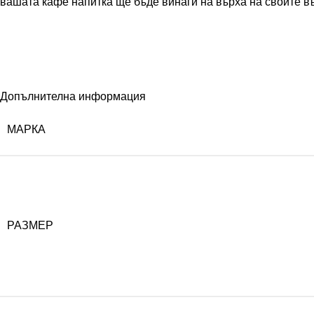
вашата кафе напитка ще бъде винаги на върха на своите в
Допълнителна информация
МАРКА
РАЗМЕР