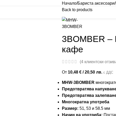
Начало
Бариста аксесоари
Back to products
3BOMBER – М
кафе
(
4
клиентски отзив
От
10,48
€
/ 20,50 лв.
с ДДС
MHW-3BOMBER
многократ
Предотвратява напукван
Предотвратява залепван
Многократна употреба
Размер:
51, 53 и 58.5 мм
Начин на употреба:
Постав