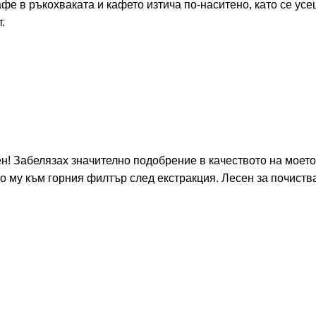
афе в ръкохваката и кафето изтича по-наситено, като се усе
.
 Забелязах значително подобрение в качеството на моето
 му към горния филтър след екстракция. Лесен за почиства