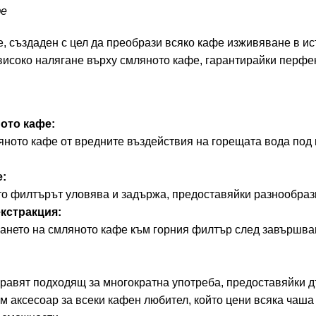
фе
 създаден с цел да преобрази всяко кафе изживяване в ист
исоко налягане върху смляното кафе, гарантирайки перфект
ото кафе:
ното кафе от вредните въздействия на горещата вода под 
е:
 филтърът уловява и задържа, предоставяйки разнообразие
кстракция:
ането на смляното кафе към горния филтър след завършван
правят подходящ за многократна употреба, предоставяйки д
ксесоар за всеки кафен любител, който цени всяка чаша к