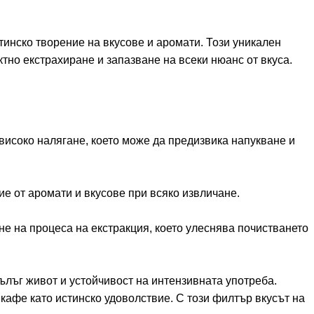
инско творение на вкусове и аромати. Този уникален
но екстрахиране и запазване на всеки нюанс от вкуса.
високо налягане, което може да предизвика напукване и
 от аромати и вкусове при всяко извличане.
е на процеса на екстракция, което улеснява почистването
ълъг живот и устойчивост на интензивната употреба.
афе като истинско удоволствие. С този филтър вкусът на