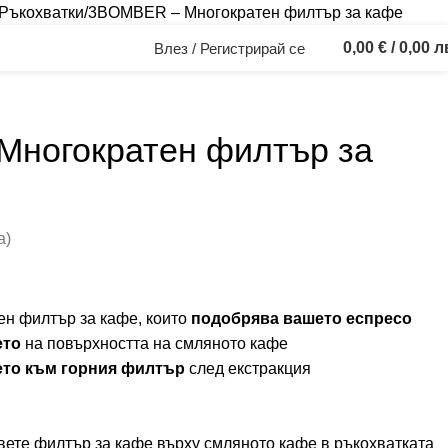
Ръкохватки
3BOMBER – Многократен филтър за кафе
0,00
€
/ 0,00 л
Влез / Регистрирай се
ногократен филтър за
а)
ен филтър за кафе, които
подобрява вашето еспресо
ето
на повърхността на смляното кафе
ето към горния филтър
след екстракция
ете филтър за кафе върху смляното кафе в ръкохватката