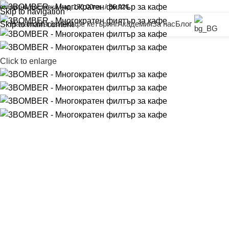
езплатна доставка над 170.00лв. / 86.92€
Skip to navigation
Начало
Магазин
Кафе кетъринг
Академия
За нас
Блог
Skip to main content
Click to enlarge