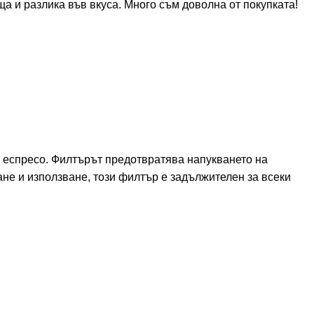
ща и разлика във вкуса. Много съм доволна от покупката!
 еспресо. Филтърът предотвратява напукването на
не и използване, този филтър е задължителен за всеки