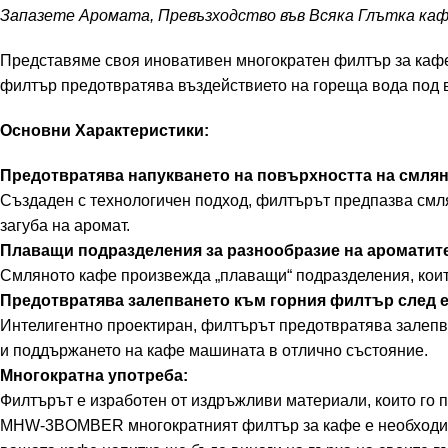
Запазете Аромата, Превъзходство във Всяка Глътка ка
Представяме своя иновативен многократен филтър за кафе,
филтър предотвратява въздействието на гореща вода под в
Основни Характеристики:
Предотвратява напукването на повърхността на смлян
Създаден с технологичен подход, филтърът предпазва смля
загуба на аромат.
Плаващи подразделения за разнообразие на ароматит
Смляното кафе произвежда „плаващи“ подразделения, които
Предотвратява залепването към горния филтър след е
Интелигентно проектиран, филтърът предотвратява залепв
и поддържането на кафе машината в отлично състояние.
Многократна употреба:
Филтърът е изработен от издръжливи материали, които го 
MHW-3BOMBER многократният филтър за кафе е необходим а