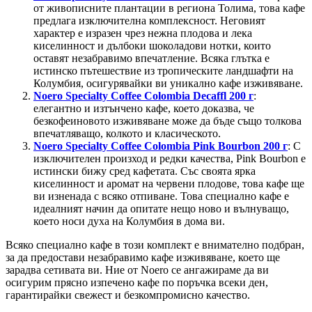
от живописните плантации в региона Толима, това кафе
предлага изключителна комплексност. Неговият
характер е изразен чрез нежна плодова и лека
киселинност и дълбоки шоколадови нотки, които
оставят незабравимо впечатление. Всяка глътка е
истинско пътешествие из тропическите ландшафти на
Колумбия, осигурявайки ви уникално кафе изживяване.
Noero Specialty Coffee Colombia Decaffl 200 г
:
елегантно и изтънчено кафе, което доказва, че
безкофеиновото изживяване може да бъде също толкова
впечатляващо, колкото и класическото.
Noero Specialty Coffee Colombia Pink Bourbon 200 г
: С
изключителен произход и редки качества, Pink Bourbon е
истински бижу сред кафетата. Със своята ярка
киселинност и аромат на червени плодове, това кафе ще
ви изненада с всяко отпиване. Това специално кафе е
идеалният начин да опитате нещо ново и вълнуващо,
което носи духа на Колумбия в дома ви.
Всяко специално кафе в този комплект е внимателно подбран,
за да предостави незабравимо кафе изживяване, което ще
зарадва сетивата ви. Ние от Noero се ангажираме да ви
осигурим прясно изпечено кафе по поръчка всеки ден,
гарантирайки свежест и безкомпромисно качество.