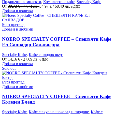
Подаръчни комплекти
,
Комплекти с кафе
,
Specialty Кафе
on
Original
Текущата
От
39,73
€
/ 77,71 лв.
34,97
€
/ 68,40 лв.
с ДДС
the
This
price
цена
Добави в количка
product
product
was:
е:
page
has
39,73 €
34,97 €
multiple
/
/
Бърз преглед
variants.
77,71 лв..
68,40 лв..
Добави в любими
The
options
NOERO SPECIALTY COFFEE – Спешълти Кафе
may
Ел Салвадор Салавиерра
be
chosen
Specialty Кафе
,
Кафе с плодов вкус
on
От
14,16
€
/ 27,69 лв.
с ДДС
the
This
Добави в количка
product
product
Sold out
page
has
multiple
variants.
Бърз преглед
The
Добави в любими
options
may
NOERO SPECIALTY COFFEE – Спешълти Кафе
be
Коледен Бленд
chosen
on
Specialty Кафе
,
Кафе с вкус на шоколад и плодове
,
Кафе с
the