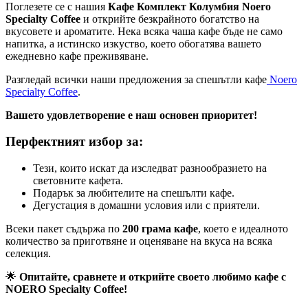
Поглезете се с нашия
Кафе Комплект Колумбия Noero
Specialty Coffee
и открийте безкрайното богатство на
вкусовете и ароматите. Нека всяка чаша кафе бъде не само
напитка, а истинско изкуство, което обогатява вашето
ежедневно кафе преживяване.
Разгледай всички наши предложения за спешътли кафе
Noero
Specialty Coffee
.
Вашето удовлетворение е наш основен приоритет!
Перфектният избор за:
Тези, които искат да изследват разнообразието на
световните кафета.
Подарък за любителите на спешълти кафе.
Дегустация в домашни условия или с приятели.
Всеки пакет съдържа по
200 грама кафе
, което е идеалното
количество за приготвяне и оценяване на вкуса на всяка
селекция.
🌟
Опитайте, сравнете и открийте своето любимо кафе с
NOERO Specialty Coffee!