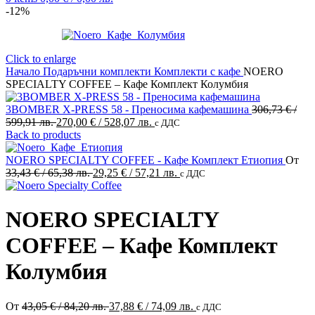
-12%
Click to enlarge
Начало
Подаръчни комплекти
Комплекти с кафе
NOERO
SPECIALTY COFFEE – Кафе Комплект Колумбия
3BOMBER X-PRESS 58 - Преносима кафемашина
306,73
€
/
Original
Текущата
599,91 лв.
270,00
€
/ 528,07 лв.
с ДДС
price
цена
Back to products
was:
е:
306,73 €
270,00 €
NOERO SPECIALTY COFFEE - Кафе Комплект Етиопия
От
/
Original
/
Текущата
33,43
€
/ 65,38 лв.
29,25
€
/ 57,21 лв.
с ДДС
599,91 лв..
price
528,07 лв..
цена
was:
е:
33,43 €
29,25 €
NOERO SPECIALTY
/
/
65,38 лв..
57,21 лв..
COFFEE – Кафе Комплект
Колумбия
Original
Текущата
От
43,05
€
/ 84,20 лв.
37,88
€
/ 74,09 лв.
с ДДС