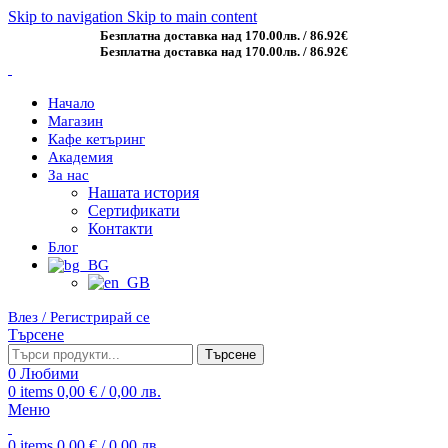
Skip to navigation
Skip to main content
Безплатна доставка над 170.00лв. / 86.92€
Безплатна доставка над 170.00лв. / 86.92€
Начало
Магазин
Кафе кетъринг
Академия
За нас
Нашата история
Сертификати
Контакти
Блог
Влез / Регистрирай се
Търсене
Търсене
0
Любими
0
items
0,00
€
/ 0,00 лв.
Меню
0
items
0,00
€
/ 0,00 лв.