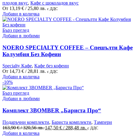
плодов вкус
,
Кафе с шоколадов вкус
product
От
13,19
€
/ 25,80 лв.
с ДДС
page
This
Добави в количка
product
has
multiple
Бърз преглед
variants.
Добави в любими
The
options
NOERO SPECIALTY COFFEE – Спешълти Кафе
may
Колумбия Без Кофеин
be
chosen
Specialty Кафе
,
Кафе без кофеин
on
От
14,73
€
/ 28,81 лв.
с ДДС
the
This
Добави в количка
product
product
-10%
page
has
multiple
Бърз преглед
variants.
Добави в любими
The
options
Комплект 3BOMBER „Бариста Про“
may
be
Подаръчни комплекти
,
Бариста комплекти
,
Тампери
chosen
Original
Текущата
163,90
€
/ 320,56 лв.
147,50
€
/ 288,48 лв.
с ДДС
on
price
цена
Добави в количка