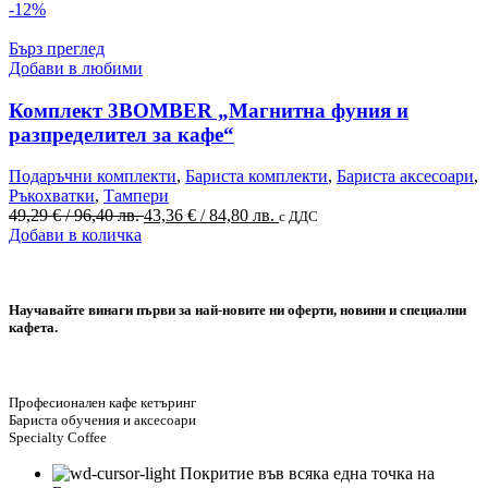
the
was:
е:
-12%
product
163,90 €
147,50 €
page
/
/
Бърз преглед
320,56 лв..
288,48 лв..
Добави в любими
Комплект 3BOMBER „Магнитна фуния и
разпределител за кафе“
Подаръчни комплекти
,
Бариста комплекти
,
Бариста аксесоари
,
Ръкохватки
,
Тампери
Original
Текущата
49,29
€
/ 96,40 лв.
43,36
€
/ 84,80 лв.
с ДДС
price
цена
Добави в количка
was:
е:
49,29 €
43,36 €
/
/
Научавайте винаги първи за най-новите ни оферти, новини и специални
96,40 лв..
84,80 лв..
кафета.
Професионален кафе кетъринг
Бариста обучения и аксесоари
Specialty Coffee
Покритие във всяка една точка на