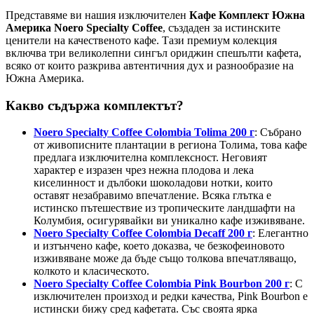
price
цена
Представяме ви нашия изключителен
Кафе Комплект Южна
was:
е:
Америка Noero Specialty Coffee
, създаден за истинските
43,05 €
37,88 €
ценители на качественото кафе. Тази премиум колекция
/
/
включва три великолепни сингъл ориджин спешълти кафета,
84,20 лв..
74,09 лв..
всяко от които разкрива автентичния дух и разнообразие на
Южна Америка.
Какво съдържа комплектът?
Noero Specialty Coffee Colombia Tolima 200 г
: Събрано
от живописните плантации в региона Толима, това кафе
предлага изключителна комплексност. Неговият
характер е изразен чрез нежна плодова и лека
киселинност и дълбоки шоколадови нотки, които
оставят незабравимо впечатление. Всяка глътка е
истинско пътешествие из тропическите ландшафти на
Колумбия, осигурявайки ви уникално кафе изживяване.
Noero Specialty Coffee Colombia Decaff 200 г
: Елегантно
и изтънчено кафе, което доказва, че безкофеиновото
изживяване може да бъде също толкова впечатляващо,
колкото и класическото.
Noero Specialty Coffee Colombia Pink Bourbon 200 г
: С
изключителен произход и редки качества, Pink Bourbon е
истински бижу сред кафетата. Със своята ярка