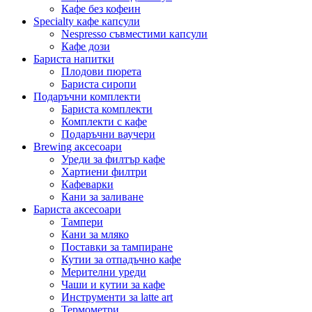
Кафе без кофеин
Specialty кафе капсули
Nespresso съвместими капсули
Кафе дози
Бариста напитки
Плодови пюрета
Бариста сиропи
Подаръчни комплекти
Бариста комплекти
Комплекти с кафе
Подаръчни ваучери
Brewing аксесоари
Уреди за филтър кафе
Хартиени филтри
Кафеварки
Кани за заливане
Бариста аксесоари
Тампери
Кани за мляко
Поставки за тампиране
Кутии за отпадъчно кафе
Мерителни уреди
Чаши и кутии за кафе
Инструменти за latte art
Термометри