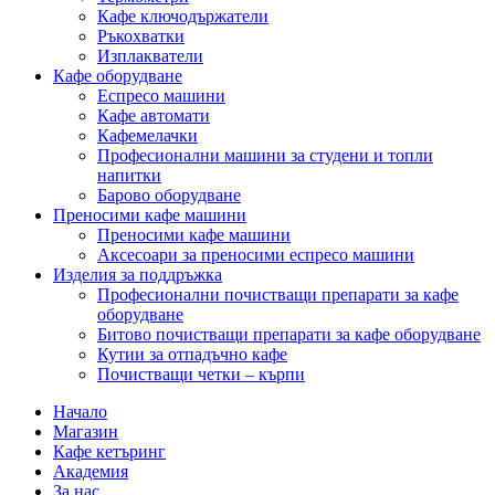
Кафе ключодържатели
Ръкохватки
Изплакватели
Кафе оборудване
Еспресо машини
Кафе автомати
Кафемелачки
Професионални машини за студени и топли
напитки
Барово оборудване
Преносими кафе машини
Преносими кафе машини
Аксесоари за преносими еспресо машини
Изделия за поддръжка
Професионални почистващи препарати за кафе
оборудване
Битово почистващи препарати за кафе оборудване
Кутии за отпадъчно кафе
Почистващи четки – кърпи
Начало
Магазин
Кафе кетъринг
Академия
За нас