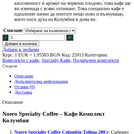
киселинност и аромат на червени плодове, това кафе ще
ви изненада с всяко отпиване. Това специално кафе е
идеалният начин да опитате нещо ново и вълнуващо,
което носи духа на Колумбия в дома ви.
Смилане
количество
за
Добави в количка
NOERO
Добави в любими
SPECIALTY
Курс: 1 EUR = 1.95583 BGN
Код:
25913
Категории:
COFFEE
Комплекти с кафе
,
Specialty Кафе
,
Подаръчни комплекти
-
Сподели
Кафе
Комплект
Описание
Колумбия
Допълнителна информация
Отзиви (0)
Доставка
Описание
Noero Specialty Coffee – Кафе Комплект
Колумбия
Noero Specialty Coffee Colombia Tolima 200 г
: Събрано