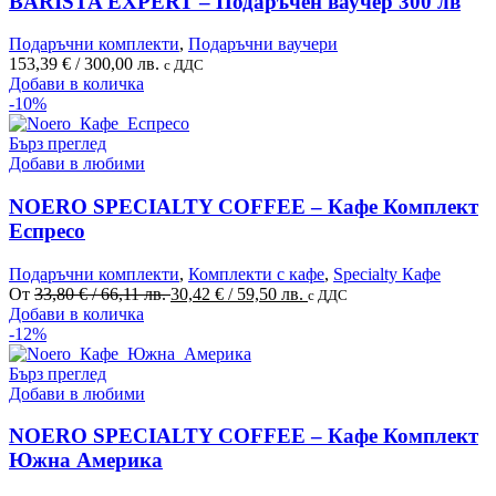
BARISTA EXPERT – Подаръчен ваучер 300 лв
Подаръчни комплекти
,
Подаръчни ваучери
153,39
€
/ 300,00 лв.
с ДДС
Добави в количка
-10%
Бърз преглед
Добави в любими
NOERO SPECIALTY COFFEE – Кафе Комплект
Еспресо
Подаръчни комплекти
,
Комплекти с кафе
,
Specialty Кафе
Original
Текущата
От
33,80
€
/ 66,11 лв.
30,42
€
/ 59,50 лв.
с ДДС
This
price
цена
Добави в количка
product
was:
е:
-12%
has
33,80 €
30,42 €
multiple
/
/
Бърз преглед
variants.
66,11 лв..
59,50 лв..
Добави в любими
The
options
NOERO SPECIALTY COFFEE – Кафе Комплект
may
Южна Америка
be
chosen