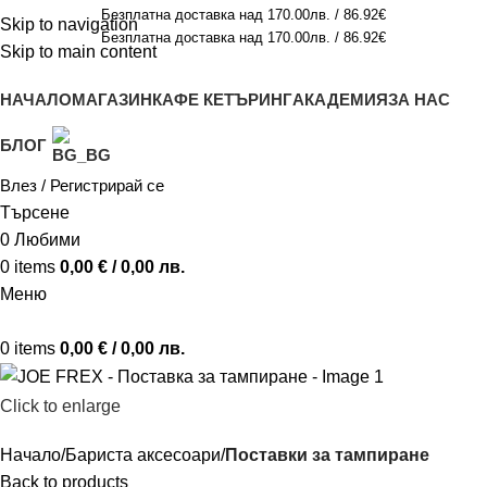
Безплатна доставка над 170.00лв. / 86.92€
Skip to navigation
Безплатна доставка над 170.00лв. / 86.92€
Skip to main content
НАЧАЛО
МАГАЗИН
КАФЕ КЕТЪРИНГ
АКАДЕМИЯ
ЗА НАС
БЛОГ
Влез / Регистрирай се
Търсене
0
Любими
0
items
0,00
€
/ 0,00 лв.
Меню
0
items
0,00
€
/ 0,00 лв.
Click to enlarge
Начало
Бариста аксесоари
Поставки за тампиране
Back to products