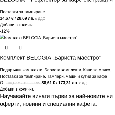
Поставки за тампиране
14,67
€
/ 28,69 лв.
с ДДС
Добави в количка
-12%
Комплект BELOGIA „Бариста маестро“
Подаръчни комплекти
,
Бариста комплекти
,
Кани за мляко
,
Поставки за тампиране
,
Тампери
,
Чаши и кутии за кафе
От
88,61
€
/ 173,31 лв.
100,62
€
/ 196,80 лв.
с ДДС
Добави в количка
Научавайте винаги първи за най-новите ни
оферти, новини и специални кафета.