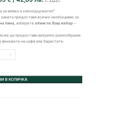
с ДДС
а за мляко и ключодържател“
, каната предоставя всичко необходимо за
на пяна,
изберете
обем по Ваш избор
–
оже да предостави визуално разнообразие
а феновете на кафе или баристите.
И В КОЛИЧКА