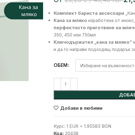
Комплект бариста аксесоари
„Кан
Кана за мляко
изработена от инокс
перфектното приготвяне на млеч
350, 450 или 750мл
Ключодържател „кана за мляко“
м
и да го направи подходящ подарък з
Alternative:
ОБЕМ
ДОБАВ
Добави в любими
Курс: 1 EUR = 1.95583 BGN
Код:
20438