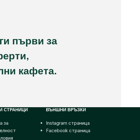
ги първи за
ферти,
лни кафета.
И СТРАНИЦИ
ВЪНШНИ ВРЪЗКИ
а за
Instagram страница
елност
Facebook страница
ловия