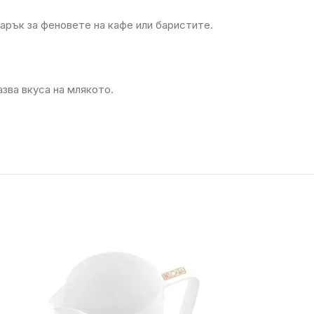
рък за феновете на кафе или баристите.
зва вкуса на млякото.