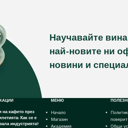
Научавайте вина
най-новите ни о
новини и специа
КАЦИИ
МЕНЮ
ПОЛЕЗН
Начало
Политик
 на кафето през
илетията: Как се е
Магазин
поверит
вала индустрията?
Академия
Общи ус