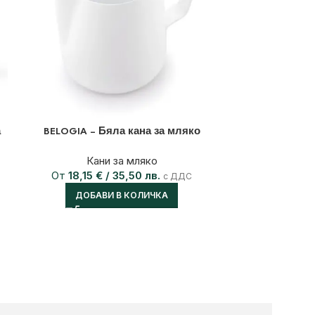
а
BELOGIA – Бяла кана за мляко
BELOGIA – Кан
Кани за мляко
От
18,15
€
/ 35,50 лв.
Ка
с ДДС
ДОБАВИ В КОЛИЧКА
От
13,04
ДОБА