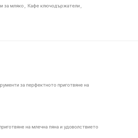
и за мляко
,
Кафе ключодържатели
,
рументи за перфектното приготвяне на
приготвяне на млечна пяна и удоволствието