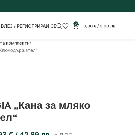
0
ВЛЕЗ / РЕГИСТРИРАЙ СЕ
0,00
€
/ 0,00 ЛВ.
та комплекти
и Ключодържател“
IA „Кана за мляко
ел“
,93
€
/ 42,89 лв.