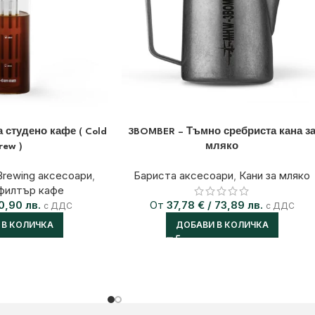
 студено кафе ( Cold
3BOMBER – Тъмно сребриста кана з
rew )
мляко
Brewing аксесоари
,
Бариста аксесоари
,
Кани за мляко
 филтър кафе
0,90 лв.
От
37,78
€
/ 73,89 лв.
с ДДС
с ДДС
 В КОЛИЧКА
ДОБАВИ В КОЛИЧКА