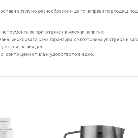
тави визуално разнообразие и да го направи подходящ пода
нструменти за приготвяне на млечни напитки.
ане, иноксовата кана гарантира дълготрайна употреба и запа
 уют във вашия ден.
, който цени стила и удобството в едно.