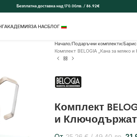
Безплатна доставка над 170.00лв. / 86.92€
НГ
АКАДЕМИЯ
ЗА НАС
БЛОГ
Начало
Подаръчни комплекти
Барис
Комплект BELOGIA „Кана за мляко 
Комплект BELOG
и Ключодържат
От
21
25,26
€
/ 49,40 лв.