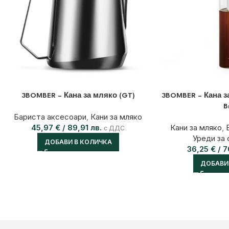
3BOMBER – Кана за мляко (GT)
3BOMBER – Кана за
B
Бариста аксесоари
,
Кани за мляко
45,97
€
/ 89,91 лв.
Кани за мляко
,
с ДДС
Уреди за
ДОБАВИ В КОЛИЧКА
36,25
€
/ 7
ДОБАВИ