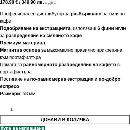
178,90
€
/ 349,90 лв.
с ДДС
Професионален дистрибутор за
разбъркване
на смляно
кафе
Подобряване на екстракцията
, използващ
6
фини
игли
за
разпределяне
на
смляното
кафе
Премиум материал
Магнитна основа
за максимално правилно прикрепяне
към портафилтъра
П
омага
за
равномерното
разпределяне
на
кафето
в
портафилтъра
Постигане на
по-равномерна
екстракция
и
по-добро
еспресо
Размери:
58 мм
ДОБАВИ В КОЛИЧКА