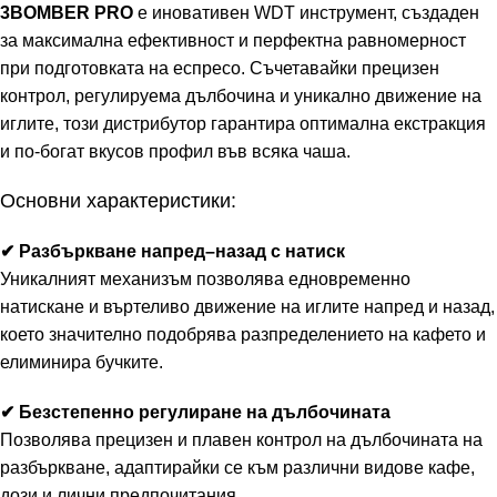
3BOMBER PRO
е иновативен WDT инструмент, създаден
за максимална ефективност и перфектна равномерност
при подготовката на еспресо. Съчетавайки прецизен
контрол, регулируема дълбочина и уникално движение на
иглите, този дистрибутор гарантира оптимална екстракция
и по-богат вкусов профил във всяка чаша.
Основни характеристики:
✔ Разбъркване напред–назад с натиск
Уникалният механизъм позволява едновременно
натискане и въртеливо движение на иглите напред и назад,
което значително подобрява разпределението на кафето и
елиминира бучките.
✔ Безстепенно регулиране на дълбочината
Позволява прецизен и плавен контрол на дълбочината на
разбъркване, адаптирайки се към различни видове кафе,
дози и лични предпочитания.