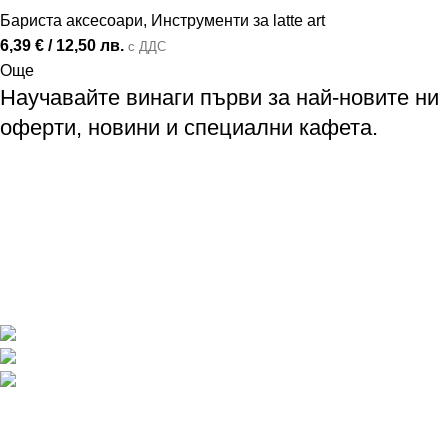
Бариста аксесоари
,
Инструменти за latte art
6,39
€
/ 12,50 лв.
с ДДС
Още
Научавайте винаги първи за най-новите ни
оферти, новини и специални кафета.
Професионален кафе кетъринг
Бариста обучения и аксесоари
Specialty Coffee
Покритие във всяка една точка на България
Телефон: +359 895 8385 84
Имейл: info@baristaexpert.bg
Последни публикации