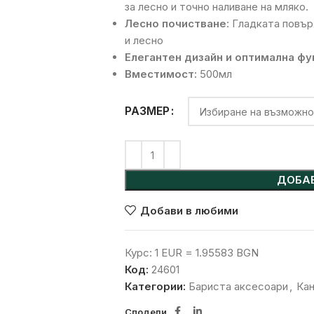
за лесно и точно наливане на мляко.
Лесно почистване
: Гладката повъ
и лесно
Елегантен дизайн и оптимална ф
Вместимост:
500мл
Alternative:
РАЗМЕР
ДОБАВ
Добави в любими
Курс: 1 EUR = 1.95583 BGN
Код:
24601
Категории:
Бариста аксесоари
,
Кан
Сподели