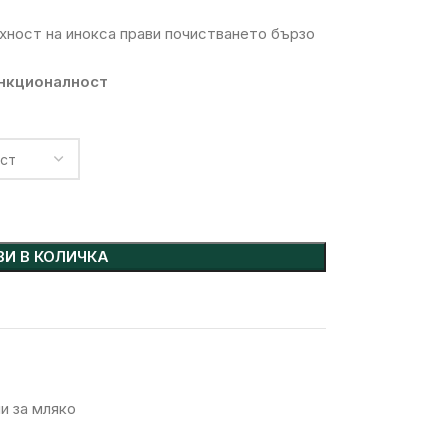
рхност на инокса прави почистването бързо
ункционалност
И В КОЛИЧКА
и за мляко