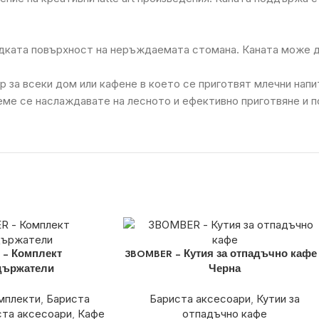
адката повърхност на неръждаемата стомана. Каната може д
за всеки дом или кафене в което се приготвят млечни напи
еме се наслаждавате на лесното и ефективно приготвяне и п
 – Комплект
3BOMBER – Кутия за отпадъчно кафе
държатели
Черна
мплекти
,
Бариста
Бариста аксесоари
,
Кутии за
ста аксесоари
,
Кафе
отпадъчно кафе