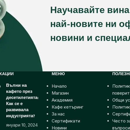
Научавайте вина
най-новите ни о
новини и специа
КАЦИИ
МЕНЮ
ПОЛЕЗН
Начало
Политик
Вълни на
кафето през
Магазин
поверит
десетилетията:
Академия
Общи ус
Как се е
Кафе кетъринг
Политик
развивала
За нас
Сертиф
индустрията?
Сертификати
Често з
януари 10, 2024
Новини
въпроси