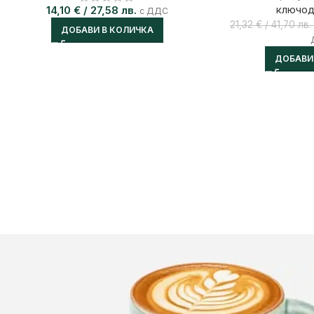
ключо
14,10
€
/ 27,58 лв.
с ДДС
21,32
€
/ 41,70 лв.
ДОБАВИ В КОЛИЧКА
ДОБАВИ