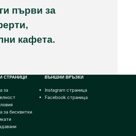
ги първи за
ферти,
лни кафета.
И СТРАНИЦИ
ВЪНШНИ ВРЪЗКИ
а за
Instagram страница
елност
Facebook страница
ловия
а за бисквитки
икати
адавани