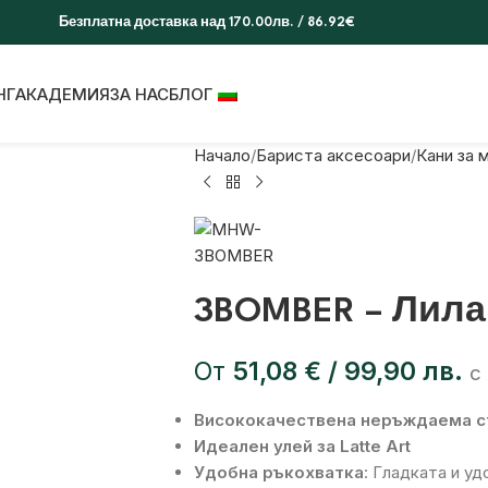
Безплатна доставка над 170.00лв. / 86.92€
НГ
АКАДЕМИЯ
ЗА НАС
БЛОГ
Начало
Бариста аксесоари
Кани за 
3BOMBER – Лила
От
51,08
€
/ 99,90 лв.
с
Висококачествена неръждаема 
Идеален улей за Latte Art
Удобна ръкохватка
: Гладката и у