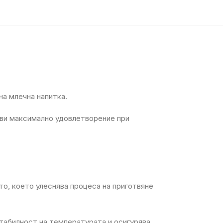
а млечна напитка.
 ви максимално удовлетворение при
о, което улеснява процеса на приготвяне
стабилност на температурата и осигурява