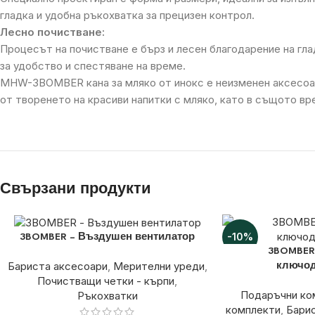
гладка и удобна ръкохватка за прецизен контрол.
Лесно почистване:
Процесът на почистване е бърз и лесен благодарение на гл
за удобство и спестяване на време.
MHW-3BOMBER кана за мляко от инокс е неизменен аксесоар 
от творенето на красиви напитки с мляко, като в същото вр
Свързани продукти
-10%
3BOMBER – Въздушен вентилатор
3BOMBER
Бариста аксесоари
,
Мерителни уреди
,
ключо
Почистващи четки - кърпи
,
Подаръчни ко
Ръкохватки
комплекти
,
Бари