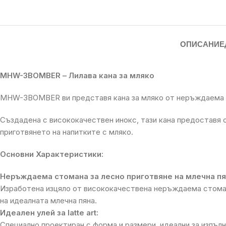
ОПИСАНИЕ
MHW-3BOMBER – Лилава кана за мляко
MHW-3BOMBER ви представя кана за мляко от неръждаема
Създадена с висококачествен инокс, тази кана предоставя 
приготвянето на напитките с мляко.
Основни Характеристики:
Неръждаема стомана за лесно приготвяне на млечна пя
Изработена изцяло от висококачествена неръждаема стомана
на идеалната млечна пяна.
Идеален улей за latte art:
Специално проектиран с форма и размери, идеални за изпълн