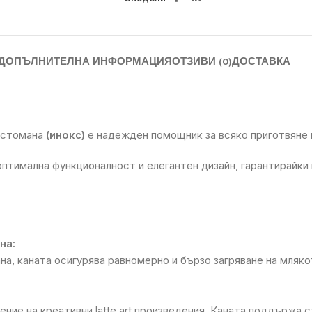
ДОПЪЛНИТЕЛНА ИНФОРМАЦИЯ
ОТЗИВИ (0)
ДОСТАВКА
 стомана
(инокс)
е надежден помощник за всяко приготвяне н
оптимална функционалност и елегантен дизайн, гарантирайки
на:
, каната осигурява равномерно и бързо загряване на млякот
ение на креативни latte art произведения. Каната поддържа 