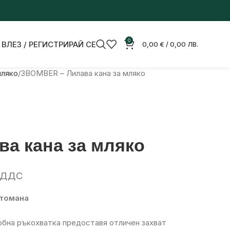
0
ВЛЕЗ / РЕГИСТРИРАЙ СЕ
0,00
€
/ 0,00 ЛВ.
мляко
3BOMBER – Лилава кана за мляко
ва кана за мляко
 ДДС
стомана
добна ръкохватка предоставя отличен захват