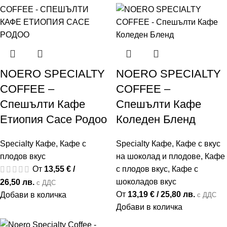
NOERO SPECIALTY
NOERO SPECIALTY
COFFEE –
COFFEE –
Спешълти Кафе
Спешълти Кафе
Етиопия Сасе Родоо
Коледен Бленд
Specialty Кафе
,
Кафе с
Specialty Кафе
,
Кафе с вкус
плодов вкус
на шоколад и плодове
,
Кафе
От
13,55
€
/
с плодов вкус
,
Кафе с
шоколадов вкус
26,50 лв.
с ДДС
От
13,19
€
/ 25,80 лв.
Добави в количка
с ДДС
Добави в количка