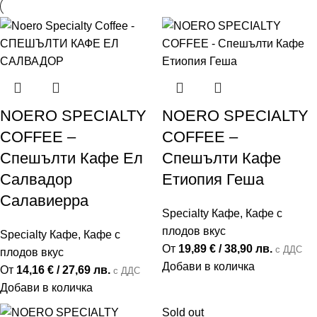
NOERO SPECIALTY
NOERO SPECIALTY
COFFEE –
COFFEE –
Спешълти Кафе Ел
Спешълти Кафе
Салвадор
Етиопия Геша
Салавиерра
Specialty Кафе
,
Кафе с
плодов вкус
Specialty Кафе
,
Кафе с
От
19,89
€
/ 38,90 лв.
с ДДС
плодов вкус
Добави в количка
От
14,16
€
/ 27,69 лв.
с ДДС
Добави в количка
Sold out