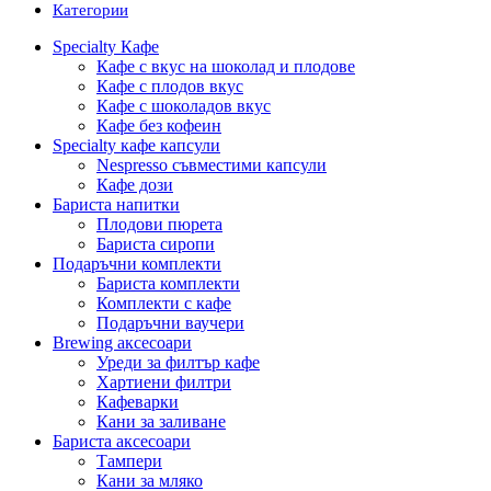
Категории
Specialty Кафе
Кафе с вкус на шоколад и плодове
Кафе с плодов вкус
Кафе с шоколадов вкус
Кафе без кофеин
Specialty кафе капсули
Nespresso съвместими капсули
Кафе дози
Бариста напитки
Плодови пюрета
Бариста сиропи
Подаръчни комплекти
Бариста комплекти
Комплекти с кафе
Подаръчни ваучери
Brewing аксесоари
Уреди за филтър кафе
Хартиени филтри
Кафеварки
Кани за заливане
Бариста аксесоари
Тампери
Кани за мляко