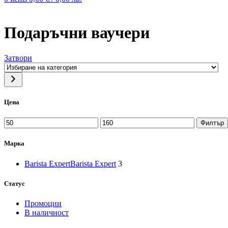
Подаръчни ваучери
Затвори
Избиране
на
категория
Цена
Минимална
Максимална
Филтър
цена
цена
Марка
Barista Expert
Barista Expert
3
Статус
Промоции
В наличност