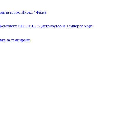
а за мляко Инокс / Черна
Комплект BELOGIA "Дистрибутор и Тампер за кафе"
ка за тампиране