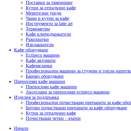
Поставки за тампиране
Кутии за отпадъчно кафе
Мерителни уреди
Чаши и кутии за кафе
Инструменти за latte art
Термометри
Кафе ключодържатели
Ръкохватки
Изплакватели
Кафе оборудване
Еспресо машини
Кафе автомати
Кафемелачки
Професионални машини за студени и топли напитк
Барово оборудване
Преносими кафе машини
Преносими кафе машини
Аксесоари за преносими еспресо машини
Изделия за поддръжка
Професионални почистващи препарати за кафе обо
Битово почистващи препарати за кафе оборудване
Кутии за отпадъчно кафе
Почистващи четки – кърпи
Начало