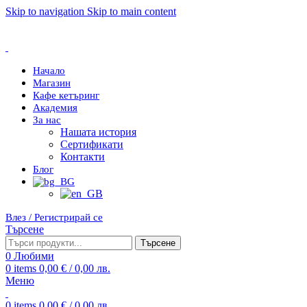
Skip to navigation
Skip to main content
Начало
Магазин
Кафе кетъринг
Академия
За нас
Нашата история
Сертификати
Контакти
Блог
Влез / Регистрирай се
Търсене
Търсене
0
Любими
0
items
0,00
€
/ 0,00 лв.
Меню
0
items
0,00
€
/ 0,00 лв.