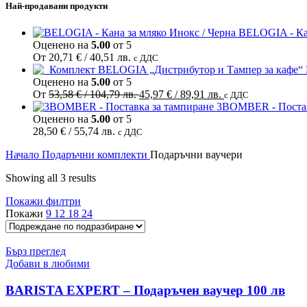
Най-продавани продукти
BELOGIA - Кан
Оценено на
5.00
от 5
От
20,71
€
/ 40,51 лв.
с ДДС
Оценено на
5.00
от 5
Original
Текущата
От
53,58
€
/ 104,79 лв.
45,97
€
/ 89,91 лв.
с ДДС
price
цена
3BOMBER - Постав
was:
е:
Оценено на
5.00
от 5
53,58 €
45,97 €
28,50
€
/ 55,74 лв.
с ДДС
/
/
Начало
Подаръчни комплекти
Подаръчни ваучери
104,79 лв..
89,91 лв..
Showing all 3 results
Покажи филтри
Покажи
9
12
18
24
Бърз преглед
Добави в любими
BARISTA EXPERT – Подаръчен ваучер 100 лв