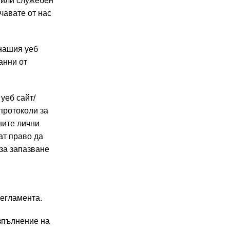
 или служебен
чавате от нас
 нашия уеб
анни от
уеб сайт/
протоколи за
шите лични
ат право да
 за запазване
Регламента.
изпълнение на