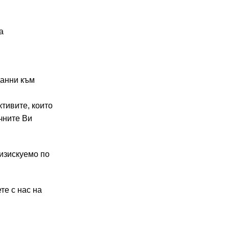
а
данни към
тивите, които
чните Ви
изискуемо по
те с нас на