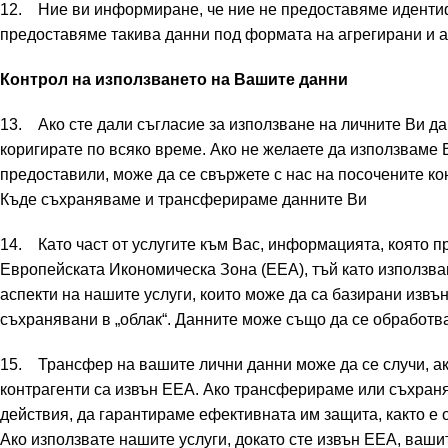
12. Ние ви информиране, че ние не предоставяме иденти
предоставяме такива данни под формата на агрегирани и а
Контрол на използването на Вашите данни
13. Ако сте дали съгласие за използване на личните Ви дан
коригирате по всяко време. Ако не желаете да използваме В
предоставили, може да се свържете с нас на посочените ко
Къде съхраняваме и трансферираме данните Ви
14. Като част от услугите към Вас, информацията, която 
Европейската Икономическа Зона (EEA), тъй като използва
аспекти на нашите услуги, които може да са базирани извъ
съхранявани в „облак“. Данните може също да се обработв
15. Трансфер на вашите лични данни може да се случи, ак
контрагенти са извън ЕЕА. Ако трансферираме или съхра
действия, да гарантираме ефективната им защита, както е 
Ако използвате нашите услуги, докато сте извън ЕЕА, ваш