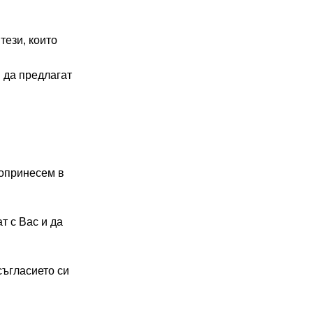
ези, които
 да предлагат
допринесем в
т с Вас и да
съгласието си