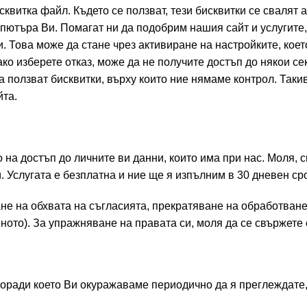
витка файл. Където се ползват, тези бисквитки се свалят 
пютъра Ви. Помагат ни да подобрим нашия сайт и услугите,
. Това може да стане чрез активиране на настройките, коет
ко изберете отказ, може да не получите достъп до някои се
а ползват бисквитки, върху които ние нямаме контрол. Таки
йта.
на достъп до личните ви данни, които има при нас. Моля, с
. Услугата е безплатна и ние ще я изпълним в 30 дневен сро
не на обхвата на съгласията, прекратяване на обработване
ното). За упражняване на правата си, моля да се свържете 
оради което Ви окуражаваме периодично да я преглеждате,