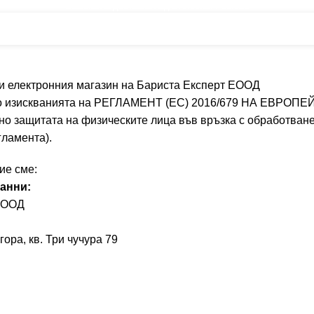
Безплатна доставка над 170.00лв. / 86.92€
а и електронния магазин на Бариста Експерт ЕООД
зно изискванията на РЕГЛАМЕНТ (ЕС) 2016/679 НА ЕВРОП
 защитата на физическите лица във връзка с обработване
гламента).
ие сме:
анни:
ЕООД
а, кв. Три чучура 79