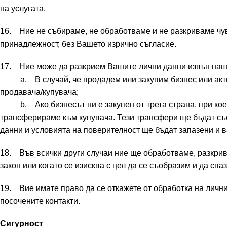
на услугата.
16. Ние не събираме, не обработваме и не разкриваме чувс
принадлежност, без Вашето изрично съгласие.
17. Ние може да разкрием Вашите лични данни извън наш
a. В случай, че продадем или закупим бизнес или актив
продавача/купувача;
b. Ако бизнесът ни е закупен от трета страна, при което 
трансферираме към купувача. Тези трансфери ще бъдат съ
данни и условията на поверителност ще бъдат запазени и 
18. Във всички други случаи ние ще обработваме, разкрив
закон или когато се изисква с цел да се съобразим и да сп
19. Вие имате право да се откажете от обработка на личнит
посочените контакти.
Сигурност