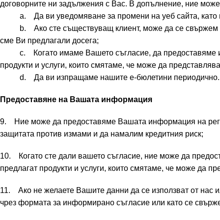
договорните ни задължения с Вас. В допълнение, ние може
a. Да ви уведомяване за промени на уеб сайта, като по
b. Ако сте съществуващ клиент, може да се свържем с Ва
сме Ви предлагали досега;
c. Когато имаме Вашето съгласие, да предоставяме инфо
продукти и услуги, които смятаме, че може да представлява
d. Да ви изпращаме нашите е-бюлетини периодично.
Предоставяне на Вашата информация
9. Ние може да предоставяме Вашата информация на регул
защитата против измами и да намалим кредитния риск;
10. Когато сте дали вашето съгласие, ние може да предост
предлагат продукти и услуги, които смятаме, че може да пр
11. Ако не желаете Вашите данни да се използват от нас и
чрез формата за информирано съгласие или като се свърже