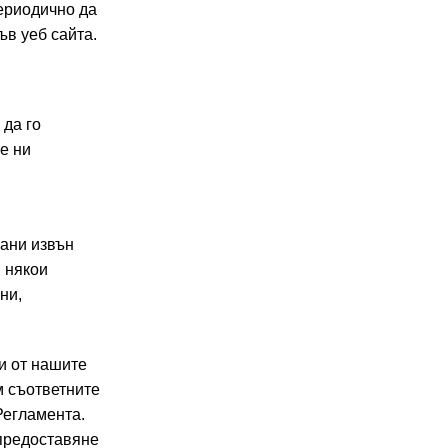
ериодично да
в уеб сайта.
 да го
е ни
рани извън
 някои
ни,
и от нашите
м съответните
Регламента.
 предоставяне