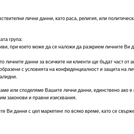
твителни лични данни, като раса, религия, или политическ
ата група:
и, при което може да се наложи да разкрием личните Ви 
личните данни за всичките ни клиенти ще бъдат част от ак
образени с условията на конфиденциалност и защита на ли
валидни.
аме или споделяме Вашите лични данни, единствено ако е 
азим законови и правни изисквания.
е Ви данни с цел маркетинг по всяко време, като се свърже