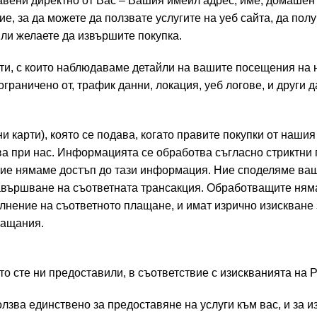
авени директно от Вас – Вашия имейл адрес, име, домашен
е, за да можете да ползвате услугите на уеб сайта, да полу
ли желаете да извършите покупка.
ти, с които наблюдаваме детайли на вашите посещения на
ограничено от, трафик данни, локация, уеб логове, и други д
карти), която се подава, когато правите покупки от нашия 
ява при нас. Информацията се обработва съгласно стриктни 
 Ние нямаме достъп до тази информация. Ние споделяме ва
завършване на съответната трансакция. Обработващите ням
ълнение на съответното плащане, и имат изрично изискване
лащания.
о сте ни предоставили, в съответствие с изискванията на 
зва единствено за предоставяне на услуги към вас, и за 