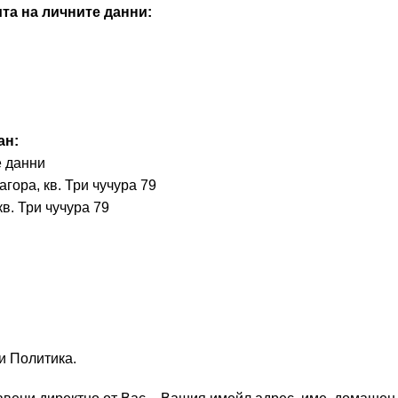
а на личните данни:
ан:
 данни
ра, кв. Три чучура 79
. Три чучура 79
зи Политика.