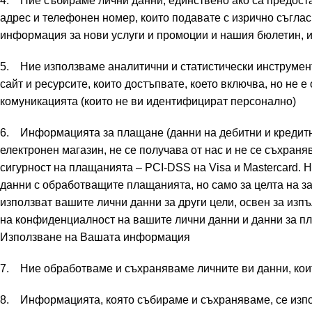
4. Ние събираме лични данни, единствено ако са предост
адрес и телефонен номер, които подавате с изрично съгласи
информация за нови услуги и промоции и нашия бюлетин, и
5. Ние използваме аналитични и статистически инструмен
сайт и ресурсите, които достъпвате, което включва, но не е 
комуникацията (които не ви идентифицират персонално)
6. Информацията за плащане (данни на дебитни и кредитни 
електронен магазин, не се получава от нас и не се съхран
сигурност на плащанията – PCI-DSS на Visa и Mastercard.
данни с обработващите плащанията, но само за целта на 
използват вашите лични данни за други цели, освен за изп
на конфиденциалност на вашите лични данни и данни за п
Използване на Вашата информация
7. Ние обработваме и съхраняваме личните ви данни, коит
8. Информацията, която събираме и съхраняваме, се изпол