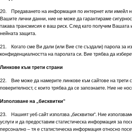
20. Предаването на информация по интернет или имейл не
Вашите лични данни, ние не може да гарантираме сигурност
такава трансмисия е ваш риск. След като получим Вашата 
нейната защита.
21. Когато сме Ви дали (или Вие сте създали) парола за из
конфиденциалността на паролата си. Вие трябва да избере
Линкове към трети страни
22. Вие може да намерите линкове към сайтове на трети ст
поверителност, с които трябва да се запознаете. Ние не но
Използване на „бисквитки“
23. Нашият уеб сайт използва „бисквитки“. Ние използва
услуги и да предоставим статистическа информация за по
персонално – тя е статистическа информация относно посе