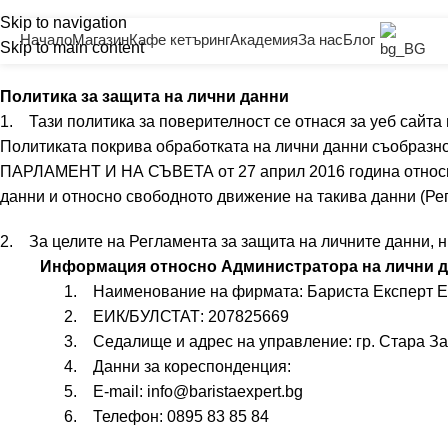
Политика за поверителност
Skip to navigation
Начало
Магазин
Кафе кетъринг
Академия
За нас
Блог
Skip to main content
Начало
Политика за поверителност
Политика за защита на лични данни
1. Тази политика за поверителност се отнася за уеб сайт
Политиката покрива обработката на лични данни съобра
ПАРЛАМЕНТ И НА СЪВЕТА от 27 април 2016 година относно
данни и относно свободното движение на такива данни (Ре
2. За целите на Регламента за защита на личните данни, н
Информация относно Администратора на лични д
1. Наименование на фирмата: Бариста Експерт 
2. ЕИК/БУЛСТАТ: 207825669
3. Седалище и адрес на управление: гр. Стара Загор
4. Данни за кореспонденция:
5. E-mail: info@baristaexpert.bg
6. Телефон: 0895 83 85 84