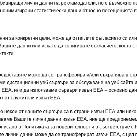
фициращи лични данни на рекламодатели, но е възможно п
нонимизирани статистически данни относно посещенията въ
ни за конкретни цели, може да оттеглите съгласието си или
ашите данни или искате да коригирате съгласието, което ст
нтакти.
предоставяте може да се трансферира и/или съхранява в ст
ме дистанционни уеб сървъри за обслужване на уеб сайта и
н ЕЕА, или да използваме сървъри извън ЕЕА – основно дан
ат от служители извън ЕЕА.
о някои от нашите сървъри са в страни извън ЕЕА или няко
няваме Вашите лични данни извън ЕЕА, ние ще предприеме
описано в Политиката за поверителност и в съответствие с 
ите лични данни може да се трансферират извън ЕЕА, с цел