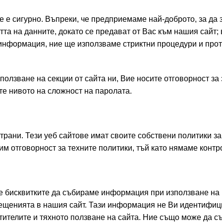
 е сигурно. Въпреки, че предприемаме най-доброто, за да
та на данните, докато се предават от Вас към нашия сайт;
информация, ние ще използваме стриктни процедури и прот
ползване на секции от сайта ни, Вие носите отговорност за
те нивото на сложност на паролата.
рани. Тези уеб сайтове имат своите собствени политики за
сим отговорност за техните политики, тъй като нямаме контр
ме бисквитките да събираме информация при използване на
сещенията в нашия сайт. Тази информация не Ви идентифи
тителите и тяхното ползване на сайта. Ние също може да 