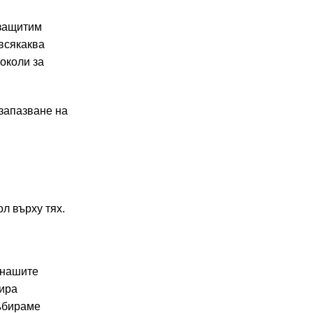
 защитим
 всякаква
околи за
 запазване на
ол върху тях.
 нашите
цира
събираме