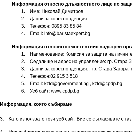
Информация относно длъжностното лице по защит
1. Име: Николай Димитров
2. Данни за кореспонденция:
3. Телефон: 0895 83 85 84
4. Email: Info@baristaexpert.bg
Информация относно компетентния надзорен орг
1. Наименование: Комисия за защита на личните
2. Седалище и адрес на управление: гр. Стара Заго
3. Данни за кореспонденция: : гр. Стара Загора, кв
4. Телефон:02 915 3 518
5. Email:
kzld@government.bg
,
kzld@cpdp.bg
6. Уеб сайт: www.cpdp.bg
Информация, която събираме
3. Като използвате този уеб сайт, Вие се съгласявате с та