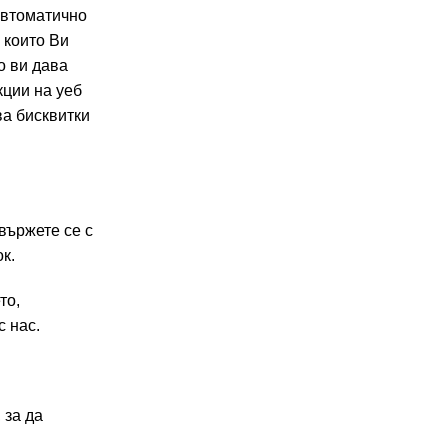
автоматично
 които Ви
о ви дава
кции на уеб
ва бисквитки
вържете се с
к.
то,
с нас.
 за да